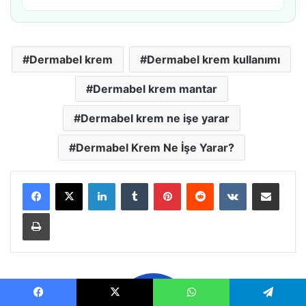
Dermabel krem
Dermabel krem kullanımı
Dermabel krem mantar
Dermabel krem ne işe yarar
Dermabel Krem Ne İşe Yarar?
LinkedIn
Tumblr
Pinterest
Reddit
VKontakte
E-Posta ile paylaş
Yazdır
Facebook
X
WhatsApp
Telegram