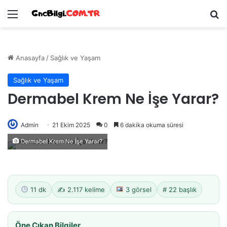
Menü
Ar
Anasayfa
/
Sağlık ve Yaşam
Sağlık ve Yaşam
Dermabel Krem Ne İşe Yarar?
Admin
21 Ekim 2025
0
6 dakika okuma süresi
Dermabel Krem Ne İşe Yarar?
11 dk
✍️ 2.117 kelime
3 görsel
# 22 başlık
Öne Çıkan Bilgiler