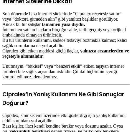
İnternet Sitelerine Dikkat!
Son dönemde bazı internet sitelerinde “Cipralex reçetesiz satılır”
veya “doktora gitmeden alın” gibi yanıltıcı başlıklar görülüyor.
Ancak bu tür satışlar
tamamen yasa dışıdır.
İnternetten satılan ilaçların birçoğu sahte, tarih geçmiş veya orijinal
ambalajında olmayan ürünlerdir.
Bu tür ürünlerin kullanımı, sadece tedaviyi bozmakla kalmaz; kalıcı
sağlık sorunlarına da yol açabilir.
Cipralex gibi etken maddesi güçlü ilaçlar,
yalnızca eczanelerden ve
reçeteyle alınmalıdır.
Unutmayın, “bitkisel” veya “benzeri etkili” etiketi taşıyan internet
ürünleri bile sağlık açısından risklidir. Çünkü hiçbirinin içeriği
kontrol edilmez, denetlenmez.
Cipralex’in Yanlış Kullanımı Ne Gibi Sonuçlar
Doğurur?
Cipralex, sinir sistemi üzerinde etki gösterdiği için yanlış kullanımı
ciddi sorunlara yol açabilir.
Bazı kişiler, ilacı kendi kendine bırakır veya dozunu azaltır. Oysa
bu,
yoksunluk belirtileri
denen fiziksel ve psikolojik tepkilere