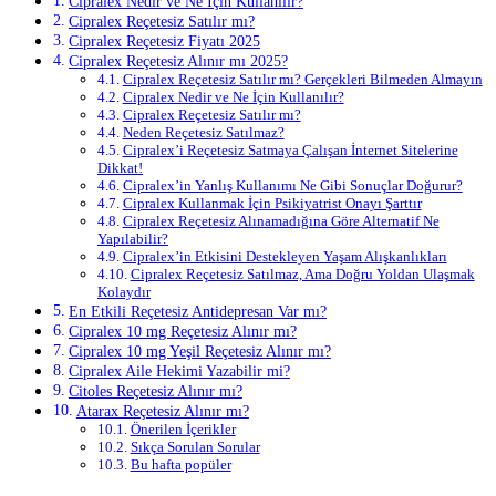
Cipralex Nedir ve Ne İçin Kullanılır?
Cipralex Reçetesiz Satılır mı?
Cipralex Reçetesiz Fiyatı 2025
Cipralex Reçetesiz Alınır mı 2025?
Cipralex Reçetesiz Satılır mı? Gerçekleri Bilmeden Almayın
Cipralex Nedir ve Ne İçin Kullanılır?
Cipralex Reçetesiz Satılır mı?
Neden Reçetesiz Satılmaz?
Cipralex’i Reçetesiz Satmaya Çalışan İnternet Sitelerine
Dikkat!
Cipralex’in Yanlış Kullanımı Ne Gibi Sonuçlar Doğurur?
Cipralex Kullanmak İçin Psikiyatrist Onayı Şarttır
Cipralex Reçetesiz Alınamadığına Göre Alternatif Ne
Yapılabilir?
Cipralex’in Etkisini Destekleyen Yaşam Alışkanlıkları
Cipralex Reçetesiz Satılmaz, Ama Doğru Yoldan Ulaşmak
Kolaydır
En Etkili Reçetesiz Antidepresan Var mı?
Cipralex 10 mg Reçetesiz Alınır mı?
Cipralex 10 mg Yeşil Reçetesiz Alınır mı?
Cipralex Aile Hekimi Yazabilir mi?
Citoles Reçetesiz Alınır mı?
Atarax Reçetesiz Alınır mı?
Önerilen İçerikler
Sıkça Sorulan Sorular
Bu hafta popüler