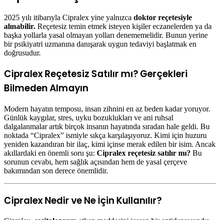
2025 yılı itibarıyla Cipralex yine yalnızca
doktor reçetesiyle
alınabilir.
Reçetesiz temin etmek isteyen kişiler eczanelerden ya da
başka yollarla yasal olmayan yolları denememelidir. Bunun yerine
bir psikiyatri uzmanına danışarak uygun tedaviyi başlatmak en
doğrusudur.
Cipralex Reçetesiz Satılır mı? Gerçekleri
Bilmeden Almayın
Modern hayatın temposu, insan zihnini en az beden kadar yoruyor.
Günlük kaygılar, stres, uyku bozuklukları ve ani ruhsal
dalgalanmalar artık birçok insanın hayatında sıradan hale geldi. Bu
noktada “Cipralex” ismiyle sıkça karşılaşıyoruz. Kimi için huzuru
yeniden kazandıran bir ilaç, kimi içinse merak edilen bir isim. Ancak
akıllardaki en önemli soru şu:
Cipralex reçetesiz satılır mı?
Bu
sorunun cevabı, hem sağlık açısından hem de yasal çerçeve
bakımından son derece önemlidir.
Cipralex Nedir ve Ne İçin Kullanılır?