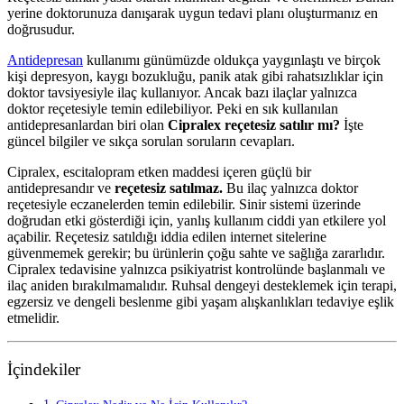
yerine doktorunuza danışarak uygun tedavi planı oluşturmanız en
doğrusudur.
Antidepresan
kullanımı günümüzde oldukça yaygınlaştı ve birçok
kişi depresyon, kaygı bozukluğu, panik atak gibi rahatsızlıklar için
doktor tavsiyesiyle ilaç kullanıyor. Ancak bazı ilaçlar yalnızca
doktor reçetesiyle temin edilebiliyor. Peki en sık kullanılan
antidepresanlardan biri olan
Cipralex reçetesiz satılır mı?
İşte
güncel bilgiler ve sıkça sorulan soruların cevapları.
Cipralex, escitalopram etken maddesi içeren güçlü bir
antidepresandır ve
reçetesiz satılmaz.
Bu ilaç yalnızca doktor
reçetesiyle eczanelerden temin edilebilir. Sinir sistemi üzerinde
doğrudan etki gösterdiği için, yanlış kullanım ciddi yan etkilere yol
açabilir. Reçetesiz satıldığı iddia edilen internet sitelerine
güvenmemek gerekir; bu ürünlerin çoğu sahte ve sağlığa zararlıdır.
Cipralex tedavisine yalnızca psikiyatrist kontrolünde başlanmalı ve
ilaç aniden bırakılmamalıdır. Ruhsal dengeyi desteklemek için terapi,
egzersiz ve dengeli beslenme gibi yaşam alışkanlıkları tedaviye eşlik
etmelidir.
İçindekiler