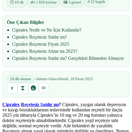
# 22 başlık
🕒 10 dk
✍️ 1.826 kelime
🖼️ 3 görsel
Öne Çıkan Bilgiler
Cipralex Nedir ve Ne İçin Kullanılır?
Cipralex Reçetesiz Satılır mı?
Cipralex Reçetesiz Fiyatı 2025
Cipralex Reçetesiz Alınır mı 2025?
Cipralex Reçetesiz Satılır mı? Gerçekleri Bilmeden Almayın
•
•
10 dk okuma
Admin
Güncellendi: 28 Ekim 2025
Cipralex
Reçetesiz Satılır mı
?
Cipralex, yaygın olarak depresyon
ve kaygı bozukluklarının tedavisinde kullanılan reçeteli bir ilaçtır.
2025 yılı itibarıyla Cipralex’in 10 mg ve 20 mg formları yalnızca
doktor reçetesiyle alınabilmektedir. Cipralex yeşil reçeteye tabi
değildir, normal reçeteyle verilir. Aile hekimleri de yazabilir.
Reçetesiz almak yasal olarak mümkün değildir ve önerilmez. Bunun