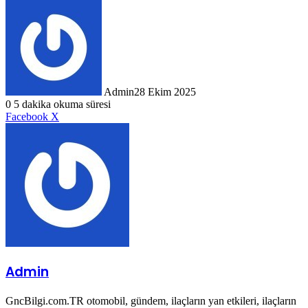
Admin
28 Ekim 2025
0
5 dakika okuma süresi
LinkedIn
Tumblr
Pinterest
Reddit
VKontakte
E-
Yazdır
Facebook
X
Posta
ile
paylaş
Admin
GncBilgi.com.TR otomobil, gündem, ilaçların yan etkileri, ilaçların