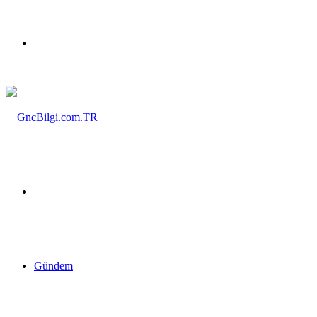
Menü
Arama
yap
Gündem
...