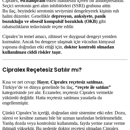
Cipralex,
escitalopram
etken maddesini içeren bir antidepresandır.
Seçici serotonin geri alım inhibitörleri (SSRI) grubuna aittir.
Bu ilaç, beyindeki serotonin seviyesini dengeleyerek kişinin ruh
halini düzenler. Genellikle
depresyon, anksiyete, panik
bozukluğu ve obsesif kompulsif bozukluk (OKB)
gibi
rahatsızlıkların tedavisinde reçete edilir.
Cipralex’in temel amacı, zihinsel ve duygusal dengeyi yeniden
kurmaktır. Ancak bu dengeye ulaşmak için vücudun kimyasal
yapısına doğrudan etki ettiği için,
doktor kontrolü olmadan
kullanılması ciddi riskler taşır.
Cipralex Reçetesiz Satılır mı?
Kısa ve net cevap:
Hayır, Cipralex reçetesiz satılmaz.
Türkiye’de ve dünya genelinde bu ilaç,
“reçete ile satılan”
kategorisinde yer alır. Eczaneler, reçetesiz Cipralex vermekle
yükümlü değildir. Hatta reçetesiz satılması yasalarla da
engellenmiştir.
Çünkü Cipralex’in içeriği, doğrudan sinir sistemine etki eder. Dozu,
süresi ve kesilme zamanı bile bir uzman tarafından belirlenmelidir.
Yanlış dozda veya kontrolsüz kullanımda, fayda yerine zarar verme
ihtimali yüksektir. Bu nedenle doktor reçetesi olmadan Cipralex