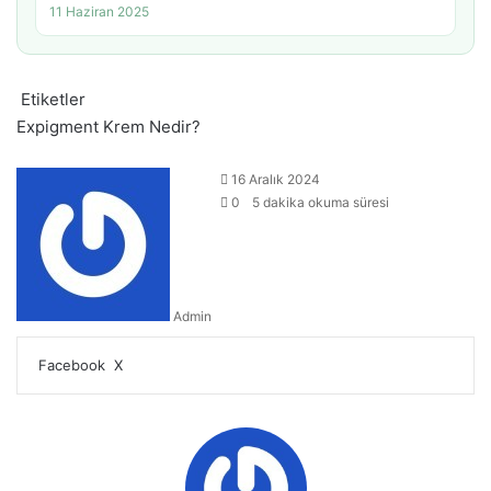
11 Haziran 2025
Etiketler
Expigment Krem Nedir?
16 Aralık 2024
0
5 dakika okuma süresi
Admin
LinkedIn
Tumblr
Pinterest
Reddit
VKontakte
E-
Yazdır
Facebook
X
Posta
ile
paylaş