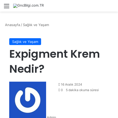
Menü
Ar
Anasayfa
/
Sağlık ve Yaşam
Sağlık ve Yaşam
Expigment Krem
Nedir?
16 Aralık 2024
0
5 dakika okuma süresi
Admin