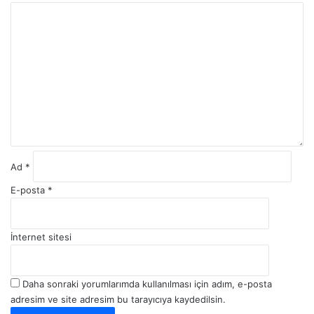
Y
o
r
u
m
*
Ad
*
E-posta
*
İnternet sitesi
Daha sonraki yorumlarımda kullanılması için adım, e-posta
adresim ve site adresim bu tarayıcıya kaydedilsin.