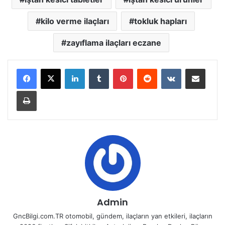
kilo verme ilaçları
tokluk hapları
zayıflama ilaçları eczane
LinkedIn
Tumblr
Pinterest
Reddit
VKontakte
E-Posta ile paylaş
Yazdır
Admin
GncBilgi.com.TR otomobil, gündem, ilaçların yan etkileri, ilaçların