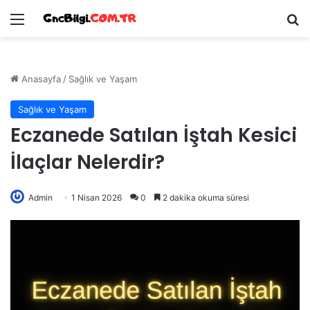
Menü
Ar
Anasayfa
/
Sağlık ve Yaşam
Sağlık ve Yaşam
Eczanede Satılan İştah Kesici
İlaçlar Nelerdir?
Admin
1 Nisan 2026
0
2 dakika okuma süresi