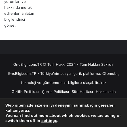
GncBilgi.com.TR © Telif Hakkı 2024 - Tüm Hakları Saklıdır
GncBilgi.com.TR - Türkiye'nin sosyal içerik platformu. Otomobil,
teknoloji ve gündeme dair bilgilere ulaşabilirsiniz
Gizlilik Politikası
Çerez Politikası
Site Haritası
Hakkımızda
İletişim
Sorumluluk Reddi
Astroloji ve Burçlar
Web sitemizde size en iyi deneyimi sunmak için çerezleri
Yıldızname Hesaplama
Doğum Haritası Hesaplama
kullanıyoruz.
You can find out more about which cookies we are using or
Ücretsiz Yıldızname Baktır
Yıldızname Baktır
RSS
switch them off in
settings
.