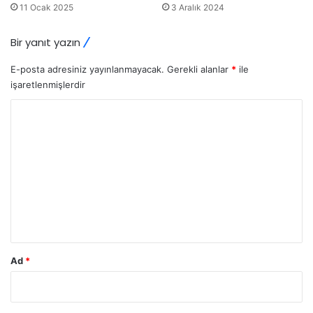
11 Ocak 2025
3 Aralık 2024
Bir yanıt yazın
E-posta adresiniz yayınlanmayacak.
Gerekli alanlar
*
ile
işaretlenmişlerdir
Y
o
r
u
m
*
Ad
*