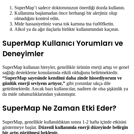
SuperMap’i sadece doktorunuzun önerdiği dozda kullanın.
Kullanıma başlamadan önce herhangi bir alerjiniz olup
olmadığını kontrol edin.
Mide hassasiyetiniz varsa tok karnına tna t\u00fketin.
Alkol ya da ağır ilaçlarla birlikte kullanımından kaçının.
SuperMap Kullanıcı Yorumları ve
Deneyimler
SuperMap kullanan bireyler, genellikle ürünün enerji artışı ve genel
sağlığı destekleme konularında etkili olduğunu belirtmektedir.
“SuperMap sayesinde kendimi daha zinde hissediyorum ve
günlük enerji seviyem artıyor,”
gibi yorumlar sıkça dile
getirilmektedir. Ancak bazı kullanıcılar, nadiren de olsa şişkinlik ya
da mide rahatsızlıklarından yakınmıştır.
SuperMap Ne Zaman Etki Eder?
SuperMap, genellikle kullanıldıktan sonra 1-2 hafta içinde etkisini
göstermeye başlar.
Düzenli kullanımla enerji düzeyinde belirgin
bir artış görülmesi beklenir.