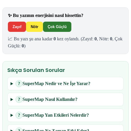
✨
Bu yazının enerjisini nasıl hissettin?
Zayıf
Nötr
Çok Güçlü
📈 Bu yazı şu ana kadar
0
kez oylandı.
(Zayıf:
0
, Nötr:
0
, Çok
Güçlü:
0
)
Sıkça Sorulan Sorular
?
​SuperMap Nedir ve Ne İşe Yarar?
?
SuperMap Nasıl Kullanılır?
?
SuperMap Yan Etkileri Nelerdir?
?
SuperMap Ne Zaman Etki Eder?