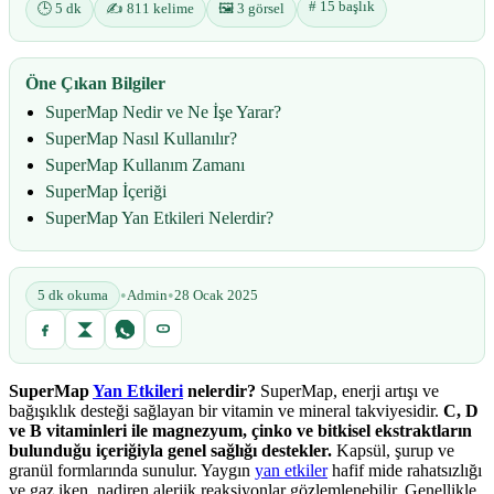
# 15 başlık
🕒 5 dk
✍️ 811 kelime
🖼️ 3 görsel
Öne Çıkan Bilgiler
​SuperMap Nedir ve Ne İşe Yarar?
SuperMap Nasıl Kullanılır?
SuperMap Kullanım Zamanı
SuperMap İçeriği
SuperMap Yan Etkileri Nelerdir?
•
•
5 dk okuma
Admin
28 Ocak 2025
SuperMap
Yan Etkileri
nelerdir?
SuperMap, enerji artışı ve
bağışıklık desteği sağlayan bir vitamin ve mineral takviyesidir.
C, D
ve B vitaminleri ile magnezyum, çinko ve bitkisel ekstraktların
bulunduğu içeriğiyla genel sağlığı destekler.
Kapsül, şurup ve
granül formlarında sunulur. Yaygın
yan etkiler
hafif mide rahatsızlığı
ve gaz iken, nadiren alerjik reaksiyonlar gözlemlenebilir. Genellikle