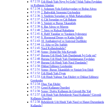
Udi Hindi Yağı Neye İyi Gelir? Şifalı Yağın Faydaları
ve Kullanım Alanları
1. Solunum Yolu Enfeksiyonları ve Boğaz Ağrısı
2. Bağışıklık Sistemini Güçlendirir
3. Sindirim Sorunları ve Mide Rahatsızlıkları
4. Cilt Sorunları ve Cilt Bakımı
5. Sinüzit ve Burun Tıkanıklığı
6. Baş Ağrısı ve Migren
7. Stres ve Ruhsal Rahatlama
8. Hafif Yanıklar ve Yaraların İyileşmesi
9. Hormonal Denge ve Kadın Sağlığı
10. Antibakteriyel ve Antiviral Özellikler
11. Ağız ve Diş Sağlığı
Nasıl Kullanılmalıdır?
Sonuç: Doğal Bir Şifa Kaynağı
Buruna Udi Hindi Yağı Damlatmak İyi Gelir mi?
Buruna Udi Hindi Yağı Damlatmanın Faydaları
Buruna Udi Hindi Yağı Nasıl Damlatılır?
Dikkat Edilmesi Gerekenler
Sonuç: Burun Tıkanıklığı ve Sinüzit İçin Etkili
Udi Hindi Yağı Fiyatı
Udi Hindi Yağının Yan Etkileri ve Dikkat Edilmesi
Gerekenler
Olası Yan Etkiler
Genel Kullanım Önerileri
Sonuç: Doğru Kullanım ile Güvenli Bir Yağ
Udi Hindi Yağı Bebeklerde Nasıl Kullanılır? Güvenli
Kullanım Önerileri
Bebeklerde Udi Hindi Yağı Nasıl ve Hangi Durumlarda
Kullanılır?