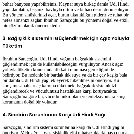
buhar banyosu yapabilirsiniz. Kaynar suya birkaç damla Udi Hindi
yağı damlatın, başınızı havluyla örtün ve buharı derin derin soluyun.
Bu yöntem sinüslerinizi açar, burun tıkanıklığını giderir ve rahat bir
nefes almanızı sağlar. İbrahim Saraçoğlu bu yöntemi doğal ve etkili
bir çözüm olarak önermektedir.
3. Bağışıklık Sistemini Güçlendirmek İçin Ağız Yoluyla
Tüketim
İbrahim Saraçoğlu, Udi Hindi yağının bağışıklık sistemini
güçlendirmek için de kullanılabileceğini vurguluyor. Ancak ağız
yoluyla tüketim konusunda dikkatli olunması gerektiğini de
belirtiyor. Bu nedenle bir bardak ılık suya ya da bir çay kaşığı bala
bir damla Udi Hindi yağı ekleyerek tüketilmesini öneriyor. Bu
karışımı sabahları aç karnına tüketmek, bağışıklık sisteminizi
güçlendirecek ve vücudunuzu hastalıklara karşı koruyacaktır.
Saraçoğlu’na göre bu, vücudu mikroplara ve enfeksiyonlara karşı
korumanın doğal bir yoludur.
4. Sindirim Sorunlarına Karşı Udi Hindi Yağı
Saraçoğlu, sindirim sistemi sorunlarına karşı da Udi Hindi yağını
öneriyor. Mide ağrısı, gaz, şişkinlik gibi rahatsızlıklarla başa çıkmak