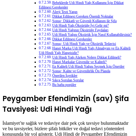
Bebeklerde Udi Hindi Yağı Kullanımı İçin Dikkat
Edilmesi Gerekenler
Alerji Testi Yapın
Dikkat Edilmesi Gereken Önemli Noktalar
Sonuç: Dikkatli ve Güvenli Kullanım ile Şifa
Udi Hindi Yağı Öksürüğe İyi Gelir mi?
Udi Hindi Yağının Öksürüğe Faydaları
Udi Hindi Yağını Öksürük İçin Nasıl Kullanabilirsiniz?
Dikkat Edilmesi Gerekenler
Sonuç: Udi Hindi Yağı ve Öksürük Tedavisi
Hangi Marka Udi Hindi Yağı Almalıyım ve En Kaliteli
Udi Hindi Yağı Hangisidir?
Udi Hindi Yağı Alırken Nelere Dikkat Edilmeli?
Hangi Markalar Güvenilir ve Kaliteli?
En Kaliteli Udi Hindi Yağını Seçmek İçin Öneriler
Sonuç: Kalite ve Güvenilirlik Ön Planda
Önerilen İçerikler
Sıkça Sorulan Sorular
Bu hafta popüler
Peygamber Efendimizin (sav) Şifa
Tavsiyesi: Udi Hindi Yağı
İslamiyet’te sağlık ve tedaviye dair pek çok tavsiye bulunmaktadır
ve bu tavsiyeler, bizlere şifalı bitkiler ve doğal tedavi yöntemleri
konusunda bir yol gösterir. Udi Hindi de Peygamber Efendimizin