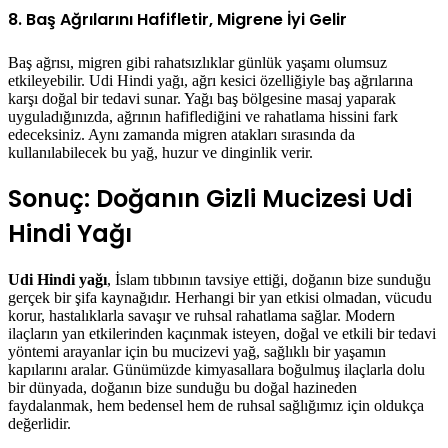
8. Baş Ağrılarını Hafifletir, Migrene İyi Gelir
Baş ağrısı, migren gibi rahatsızlıklar günlük yaşamı olumsuz
etkileyebilir. Udi Hindi yağı, ağrı kesici özelliğiyle baş ağrılarına
karşı doğal bir tedavi sunar. Yağı baş bölgesine masaj yaparak
uyguladığınızda, ağrının hafiflediğini ve rahatlama hissini fark
edeceksiniz. Aynı zamanda migren atakları sırasında da
kullanılabilecek bu yağ, huzur ve dinginlik verir.
Sonuç: Doğanın Gizli Mucizesi Udi
Hindi Yağı
Udi Hindi yağı
, İslam tıbbının tavsiye ettiği, doğanın bize sunduğu
gerçek bir şifa kaynağıdır. Herhangi bir yan etkisi olmadan, vücudu
korur, hastalıklarla savaşır ve ruhsal rahatlama sağlar. Modern
ilaçların yan etkilerinden kaçınmak isteyen, doğal ve etkili bir tedavi
yöntemi arayanlar için bu mucizevi yağ, sağlıklı bir yaşamın
kapılarını aralar. Günümüzde kimyasallara boğulmuş ilaçlarla dolu
bir dünyada, doğanın bize sunduğu bu doğal hazineden
faydalanmak, hem bedensel hem de ruhsal sağlığımız için oldukça
değerlidir.