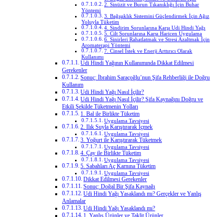
2. Sinüzit ve Burun Tıkanıklığı İçin Buhar
Yöntemi
3. Bağışıklık Sistemini Güçlendirmek İçin Ağız
Yoluyla Tüketim
4. Sindirim Sorunlarına Karşı Udi Hindi Yağı
5. Cilt Sorunlarına Karşı Haricen Uygulama
6. Sinirleri Rahatlatmak ve Stresi Azaltmak İçin
Aromaterapi Yöntemi
7. Cinsel İstek ve Enerji Arttırıcı Olarak
Kullanımı
Udi Hindi Yağının Kullanımında Dikkat Edilmesi
Gerekenler
Sonuç: İbrahim Saraçoğlu’nun Şifa Rehberliği ile Doğru
Kullanım
Udi Hindi Yağı Nasıl İçilir?
Udi Hindi Yağı Nasıl İçilir? Şifa Kaynağını Doğru ve
Etkili Şekilde Tüketmenin Yolları
1. Bal ile Birlikte Tüketim
Uygulama Tavsiyesi
2. Ilık Suyla Karıştırarak İçmek
Uygulama Tavsiyesi
3. Yoğurt ile Karıştırarak Tüketmek
Uygulama Tavsiyesi
4. Çay ile Birlikte Tüketim
Uygulama Tavsiyesi
5. Sabahları Aç Karnına Tüketim
Uygulama Tavsiyesi
Dikkat Edilmesi Gerekenler
Sonuç: Doğal Bir Şifa Kaynağı
Udi Hindi Yağı Yasaklandı mı? Gerçekler ve Yanlış
Anlamalar
Udi Hindi Yağı Yasaklandı mı?
1. Yanlış Ürünler ve Taklit Ürünler