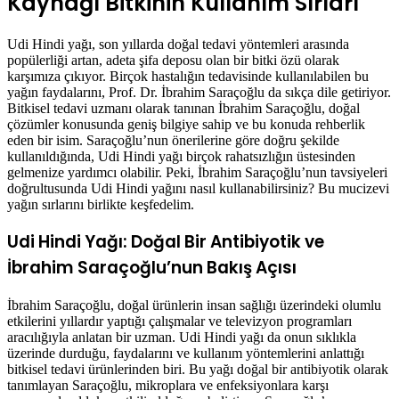
Kaynağı Bitkinin Kullanım Sırları
Udi Hindi yağı, son yıllarda doğal tedavi yöntemleri arasında
popülerliği artan, adeta şifa deposu olan bir bitki özü olarak
karşımıza çıkıyor. Birçok hastalığın tedavisinde kullanılabilen bu
yağın faydalarını, Prof. Dr. İbrahim Saraçoğlu da sıkça dile getiriyor.
Bitkisel tedavi uzmanı olarak tanınan İbrahim Saraçoğlu, doğal
çözümler konusunda geniş bilgiye sahip ve bu konuda rehberlik
eden bir isim. Saraçoğlu’nun önerilerine göre doğru şekilde
kullanıldığında, Udi Hindi yağı birçok rahatsızlığın üstesinden
gelmenize yardımcı olabilir. Peki, İbrahim Saraçoğlu’nun tavsiyeleri
doğrultusunda Udi Hindi yağını nasıl kullanabilirsiniz? Bu mucizevi
yağın sırlarını birlikte keşfedelim.
Udi Hindi Yağı: Doğal Bir Antibiyotik ve
İbrahim Saraçoğlu’nun Bakış Açısı
İbrahim Saraçoğlu, doğal ürünlerin insan sağlığı üzerindeki olumlu
etkilerini yıllardır yaptığı çalışmalar ve televizyon programları
aracılığıyla anlatan bir uzman. Udi Hindi yağı da onun sıklıkla
üzerinde durduğu, faydalarını ve kullanım yöntemlerini anlattığı
bitkisel tedavi ürünlerinden biri. Bu yağı doğal bir antibiyotik olarak
tanımlayan Saraçoğlu, mikroplara ve enfeksiyonlara karşı