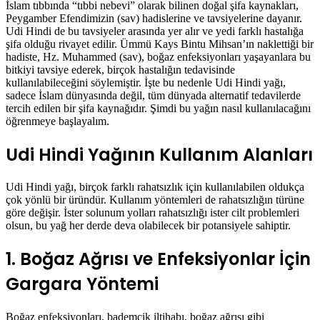
İslam tıbbında “tıbbi nebevi” olarak bilinen doğal şifa kaynakları,
Peygamber Efendimizin (sav) hadislerine ve tavsiyelerine dayanır.
Udi Hindi de bu tavsiyeler arasında yer alır ve yedi farklı hastalığa
şifa olduğu rivayet edilir. Ümmü Kays Bintu Mihsan’ın naklettiği bir
hadiste, Hz. Muhammed (sav), boğaz enfeksiyonları yaşayanlara bu
bitkiyi tavsiye ederek, birçok hastalığın tedavisinde
kullanılabileceğini söylemiştir. İşte bu nedenle Udi Hindi yağı,
sadece İslam dünyasında değil, tüm dünyada alternatif tedavilerde
tercih edilen bir şifa kaynağıdır. Şimdi bu yağın nasıl kullanılacağını
öğrenmeye başlayalım.
Udi Hindi Yağının Kullanım Alanları
Udi Hindi yağı, birçok farklı rahatsızlık için kullanılabilen oldukça
çok yönlü bir üründür. Kullanım yöntemleri de rahatsızlığın türüne
göre değişir. İster solunum yolları rahatsızlığı ister cilt problemleri
olsun, bu yağ her derde deva olabilecek bir potansiyele sahiptir.
1. Boğaz Ağrısı ve Enfeksiyonlar İçin
Gargara Yöntemi
Boğaz enfeksiyonları, bademcik iltihabı, boğaz ağrısı gibi