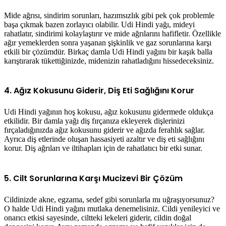
Mide ağrısı, sindirim sorunları, hazımsızlık gibi pek çok problemle
başa çıkmak bazen zorlayıcı olabilir. Udi Hindi yağı, mideyi
rahatlatır, sindirimi kolaylaştırır ve mide ağrılarını hafifletir. Özellikle
ağır yemeklerden sonra yaşanan şişkinlik ve gaz sorunlarına karşı
etkili bir çözümdür. Birkaç damla Udi Hindi yağını bir kaşık balla
karıştırarak tükettiğinizde, midenizin rahatladığını hissedeceksiniz.
4. Ağız Kokusunu Giderir, Diş Eti Sağlığını Korur
Udi Hindi yağının hoş kokusu, ağız kokusunu gidermede oldukça
etkilidir. Bir damla yağı diş fırçanıza ekleyerek dişlerinizi
fırçaladığınızda ağız kokusunu giderir ve ağızda ferahlık sağlar.
Ayrıca diş etlerinde oluşan hassasiyeti azaltır ve diş eti sağlığını
korur. Diş ağrıları ve iltihapları için de rahatlatıcı bir etki sunar.
5. Cilt Sorunlarına Karşı Mucizevi Bir Çözüm
Cildinizde akne, egzama, sedef gibi sorunlarla mı uğraşıyorsunuz?
O halde Udi Hindi yağını mutlaka denemelisiniz. Cildi yenileyici ve
onarıcı etkisi sayesinde, ciltteki lekeleri giderir, cildin doğal