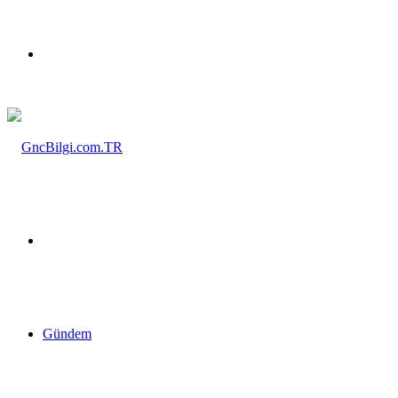
Menü
Arama
yap
Gündem
...