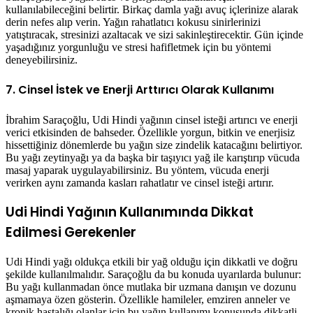
kullanılabileceğini belirtir. Birkaç damla yağı avuç içlerinize alarak
derin nefes alıp verin. Yağın rahatlatıcı kokusu sinirlerinizi
yatıştıracak, stresinizi azaltacak ve sizi sakinleştirecektir. Gün içinde
yaşadığınız yorgunluğu ve stresi hafifletmek için bu yöntemi
deneyebilirsiniz.
7. Cinsel İstek ve Enerji Arttırıcı Olarak Kullanımı
İbrahim Saraçoğlu, Udi Hindi yağının cinsel isteği artırıcı ve enerji
verici etkisinden de bahseder. Özellikle yorgun, bitkin ve enerjisiz
hissettiğiniz dönemlerde bu yağın size zindelik katacağını belirtiyor.
Bu yağı zeytinyağı ya da başka bir taşıyıcı yağ ile karıştırıp vücuda
masaj yaparak uygulayabilirsiniz. Bu yöntem, vücuda enerji
verirken aynı zamanda kasları rahatlatır ve cinsel isteği artırır.
Udi Hindi Yağının Kullanımında Dikkat
Edilmesi Gerekenler
Udi Hindi yağı oldukça etkili bir yağ olduğu için dikkatli ve doğru
şekilde kullanılmalıdır. Saraçoğlu da bu konuda uyarılarda bulunur:
Bu yağı kullanmadan önce mutlaka bir uzmana danışın ve dozunu
aşmamaya özen gösterin. Özellikle hamileler, emziren anneler ve
kronik hastalığı olanlar için bu yağın kullanımı konusunda dikkatli