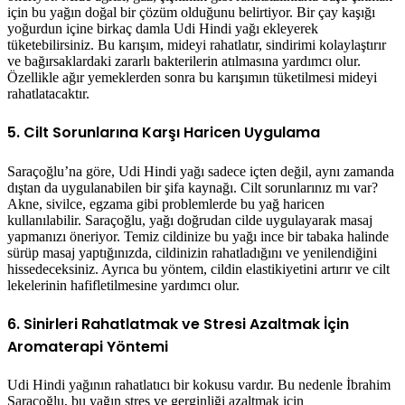
için bu yağın doğal bir çözüm olduğunu belirtiyor. Bir çay kaşığı
yoğurdun içine birkaç damla Udi Hindi yağı ekleyerek
tüketebilirsiniz. Bu karışım, mideyi rahatlatır, sindirimi kolaylaştırır
ve bağırsaklardaki zararlı bakterilerin atılmasına yardımcı olur.
Özellikle ağır yemeklerden sonra bu karışımın tüketilmesi mideyi
rahatlatacaktır.
5. Cilt Sorunlarına Karşı Haricen Uygulama
Saraçoğlu’na göre, Udi Hindi yağı sadece içten değil, aynı zamanda
dıştan da uygulanabilen bir şifa kaynağı. Cilt sorunlarınız mı var?
Akne, sivilce, egzama gibi problemlerde bu yağ haricen
kullanılabilir. Saraçoğlu, yağı doğrudan cilde uygulayarak masaj
yapmanızı öneriyor. Temiz cildinize bu yağı ince bir tabaka halinde
sürüp masaj yaptığınızda, cildinizin rahatladığını ve yenilendiğini
hissedeceksiniz. Ayrıca bu yöntem, cildin elastikiyetini artırır ve cilt
lekelerinin hafifletilmesine yardımcı olur.
6. Sinirleri Rahatlatmak ve Stresi Azaltmak İçin
Aromaterapi Yöntemi
Udi Hindi yağının rahatlatıcı bir kokusu vardır. Bu nedenle İbrahim
Saraçoğlu, bu yağın stres ve gerginliği azaltmak için