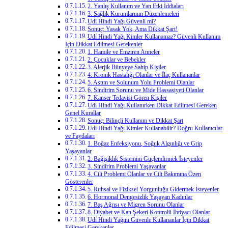
2. Yanlış Kullanım ve Yan Etki İddiaları
3. Sağlık Kurumlarının Düzenlemeleri
Udi Hindi Yağı Güvenli mi?
Sonuç: Yasak Yok, Ama Dikkat Şart!
Udi Hindi Yağı Kimler Kullanamaz? Güvenli Kullanım
İçin Dikkat Edilmesi Gerekenler
1. Hamile ve Emziren Anneler
2. Çocuklar ve Bebekler
3. Alerjik Bünyeye Sahip Kişiler
4. Kronik Hastalığı Olanlar ve İlaç Kullananlar
5. Astım ve Solunum Yolu Problemi Olanlar
6. Sindirim Sorunu ve Mide Hassasiyeti Olanlar
7. Kanser Tedavisi Gören Kişiler
Udi Hindi Yağı Kullanırken Dikkat Edilmesi Gereken
Genel Kurallar
Sonuç: Bilinçli Kullanım ve Dikkat Şart
Udi Hindi Yağı Kimler Kullanabilir? Doğru Kullanıcılar
ve Faydaları
1. Boğaz Enfeksiyonu, Soğuk Algınlığı ve Grip
Yaşayanlar
2. Bağışıklık Sistemini Güçlendirmek İsteyenler
3. Sindirim Problemi Yaşayanlar
4. Cilt Problemi Olanlar ve Cilt Bakımına Özen
Gösterenler
5. Ruhsal ve Fiziksel Yorgunluğu Gidermek İsteyenler
6. Hormonal Dengesizlik Yaşayan Kadınlar
7. Baş Ağrısı ve Migren Sorunu Olanlar
8. Diyabet ve Kan Şekeri Kontrolü İhtiyacı Olanlar
Udi Hindi Yağını Güvenle Kullananlar İçin Dikkat
Edilmesi Gerekenler