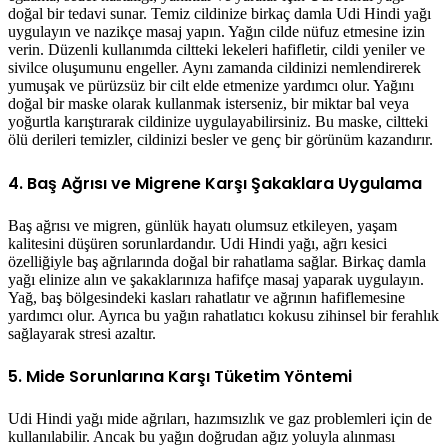
doğal bir tedavi sunar. Temiz cildinize birkaç damla Udi Hindi yağı
uygulayın ve nazikçe masaj yapın. Yağın cilde nüfuz etmesine izin
verin. Düzenli kullanımda ciltteki lekeleri hafifletir, cildi yeniler ve
sivilce oluşumunu engeller. Aynı zamanda cildinizi nemlendirerek
yumuşak ve pürüzsüz bir cilt elde etmenize yardımcı olur. Yağını
doğal bir maske olarak kullanmak isterseniz, bir miktar bal veya
yoğurtla karıştırarak cildinize uygulayabilirsiniz. Bu maske, ciltteki
ölü derileri temizler, cildinizi besler ve genç bir görünüm kazandırır.
4. Baş Ağrısı ve Migrene Karşı Şakaklara Uygulama
Baş ağrısı ve migren, günlük hayatı olumsuz etkileyen, yaşam
kalitesini düşüren sorunlardandır. Udi Hindi yağı, ağrı kesici
özelliğiyle baş ağrılarında doğal bir rahatlama sağlar. Birkaç damla
yağı elinize alın ve şakaklarınıza hafifçe masaj yaparak uygulayın.
Yağ, baş bölgesindeki kasları rahatlatır ve ağrının hafiflemesine
yardımcı olur. Ayrıca bu yağın rahatlatıcı kokusu zihinsel bir ferahlık
sağlayarak stresi azaltır.
5. Mide Sorunlarına Karşı Tüketim Yöntemi
Udi Hindi yağı mide ağrıları, hazımsızlık ve gaz problemleri için de
kullanılabilir. Ancak bu yağın doğrudan ağız yoluyla alınması