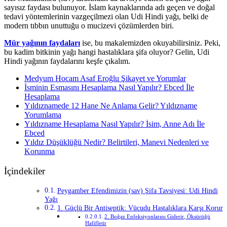
sayısız faydası bulunuyor. İslam kaynaklarında adı geçen ve doğal
tedavi yöntemlerinin vazgeçilmezi olan Udi Hindi yağı, belki de
modern tıbbın unuttuğu o mucizevi çözümlerden biri.
Mür yağının faydaları
ise, bu makalemizden okuyabilirsiniz. Peki,
bu kadim bitkinin yağı hangi hastalıklara şifa oluyor? Gelin, Udi
Hindi yağının faydalarını keşfe çıkalım.
Medyum Hocam Asaf Eroğlu Şikayet ve Yorumlar
İsminin Esmasını Hesaplama Nasıl Yapılır? Ebced İle
Hesaplama
Yıldıznamede 12 Hane Ne Anlama Gelir? Yıldızname
Yorumlama
Yıldızname Hesaplama Nasıl Yapılır? İsim, Anne Adı İle
Ebced
Yıldız Düşüklüğü Nedir? Belirtileri, Manevi Nedenleri ve
Korunma
İçindekiler
Peygamber Efendimizin (sav) Şifa Tavsiyesi: Udi Hindi
Yağı
1. Güçlü Bir Antiseptik: Vücudu Hastalıklara Karşı Korur
2. Boğaz Enfeksiyonlarını Giderir, Öksürüğü
Hafifletir