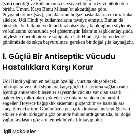
(sav) önerdiği ve kullanmamızı tavsiye ettiği mucizevi bitkilerden
biridir. Ümmü Kays Bintu Mihsan’ın aktardığına göre,
Peygamberimiz (sav), çocuklarının boğaz hastalıklarına maruz kalan
ailelere, Udi Hindi’yi kullanmalarını tavsiye etmiştir. Bunun da
ötesinde, bu bitkinin yedi farklı rahatsızlığa şifa olduğunu söylemiş
ve kullanımı konusunda yol göstermiştir. İslam’ın sağlık anlayışında
böylesine önemli bir yere sahip olan Udi Hindi, işte bu nedenle
günümüzde de sıkça başvurulması gereken bir doğal şifa kaynağıdır.
1. Güçlü Bir Antiseptik: Vücudu
Hastalıklara Karşı Korur
Udi Hindi yağının en belirgin özelliği, vücutta oluşabilecek
mikroplara ve enfeksiyonlara karşı güçlü bir koruma sağlamasıdır.
İçerdiği antiseptik bileşenler sayesinde vücutta var olan zararlı
bakterileri, mikropları yok eder ve onların yeniden üremesini
engeller. Böylece bağışıklık sistemini güçlendirir ve hastalıklara
karşı direnci artırır. Günümüzde pek çok kimyasal antiseptiğin yan
etkilerle dolu olduğunu göz önünde bulundurduğumuzda, bu doğal
yağın faydasını göz ardı etmek büyük bir kayıp olur.
İlgili Makaleler