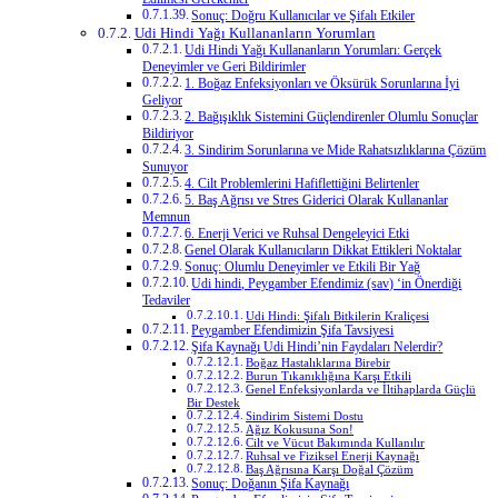
Sonuç: Doğru Kullanıcılar ve Şifalı Etkiler
Udi Hindi Yağı Kullananların Yorumları
Udi Hindi Yağı Kullananların Yorumları: Gerçek
Deneyimler ve Geri Bildirimler
1. Boğaz Enfeksiyonları ve Öksürük Sorunlarına İyi
Geliyor
2. Bağışıklık Sistemini Güçlendirenler Olumlu Sonuçlar
Bildiriyor
3. Sindirim Sorunlarına ve Mide Rahatsızlıklarına Çözüm
Sunuyor
4. Cilt Problemlerini Hafiflettiğini Belirtenler
5. Baş Ağrısı ve Stres Giderici Olarak Kullananlar
Memnun
6. Enerji Verici ve Ruhsal Dengeleyici Etki
Genel Olarak Kullanıcıların Dikkat Ettikleri Noktalar
Sonuç: Olumlu Deneyimler ve Etkili Bir Yağ
Udi hindi, Peygamber Efendimiz (sav) ‘in Önerdiği
Tedaviler
Udi Hindi: Şifalı Bitkilerin Kraliçesi
Peygamber Efendimizin Şifa Tavsiyesi
Şifa Kaynağı Udi Hindi’nin Faydaları Nelerdir?
Boğaz Hastalıklarına Birebir
Burun Tıkanıklığına Karşı Etkili
Genel Enfeksiyonlarda ve İltihaplarda Güçlü
Bir Destek
Sindirim Sistemi Dostu
Ağız Kokusuna Son!
Cilt ve Vücut Bakımında Kullanılır
Ruhsal ve Fiziksel Enerji Kaynağı
Baş Ağrısına Karşı Doğal Çözüm
Sonuç: Doğanın Şifa Kaynağı