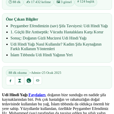
# 124 başlık
🕒 88 dk
✍️ 17.432 kelime
🖼️ 3 görsel
Öne Çıkan Bilgiler
Peygamber Efendimizin (sav) Şifa Tavsiyesi: Udi Hindi Yağı
1. Güçlü Bir Antiseptik: Vücudu Hastalıklara Karşı Korur
Sonuç: Doğanın Gizli Mucizesi Udi Hindi Yağı
Udi Hindi Yağı Nasıl Kullanılır? Kadim Şifa Kaynağının
Farklı Kullanım Yöntemleri
İslam Tıbbında Udi Hindi Yağının Yeri
•
•
88 dk okuma
Admin
25 Ocak 2025
Udi Hindi Yağı
Faydaları
, doğanın bize sunduğu en nadide şifa
kaynaklarından biri. Pek çok hastalığın ve rahatsızlığın doğal
tedavisinde kullanılan bu yağ, İslam tıbbında da oldukça önemli bir
yere sahip. Yüzyıllardır kullanılan, özellikle Peygamber Efendimiz
Hz. Muhammed (sav) tarafından da tavsiye edilen bu şifalı yağın