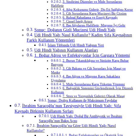
3. Sindirimi Düzenler ve Mide Sorunlarını
Hafifletir
4. Ağız Kokusunu Giderir, Diş Eti Sağlığını Korur
5. Cilt Sorunlarına Karşı Mucizevi Bir Çözüm
6. Ruhsal Rahatlama ve Enerji Kaynağı
7. Cinsel İsteği Artırır
8. Baş Ağrılarını Hafifletir, Migrene İyi Gelir
Sonuç: Doğanın Gizli Mucizesi Udi Hindi Yağı
Udi Hindi Yağı Nasıl Kullanılır? Kadim Şifa Kaynağının
Farklı Kullanım Yöntemleri
İslam Tıbbında Udi Hindi Yağının Yeri
Udi Hindi Yağının Kullanım Alanları
1. Boğaz Ağrısı ve Enfeksiyonlar İçin Gargara Yöntemi
2. Burun Tıkanıklığına ve Sinüzite Karşı Buhar
Banyosu
3. Cilt Bakımı ve Cilt Sorunları İçin Masaj ve
Maske
4. Baş Ağrısı ve Migrene Karşı Şakaklara
Uygulama
5. Mide Sorunlarına Karşı Tüketim Yöntemi
6. Bağışıklık Sistemini Güçlendirmek İçin Düzenli
Kullanım
7. Stres ve Yorgunluk Giderici Olarak Masaj
Sonuç: Doğru Kullanım ile Maksimum Faydalar
İbrahim Saraçoğlu’nun Tavsiyesiyle Udi Hindi Yağı: Şifa
Kaynağı Bitkinin Kullanım Sırları
Udi Hindi Yağı: Doğal Bir Antibiyotik ve İbrahim
Saraçoğlu’nun Bakış Açısı
İbrahim Saraçoğlu’na Göre Udi Hindi Yağı Nasıl
Kullanılır?
1. Boğaz Enfeksiyonları ve Öksürük İçin