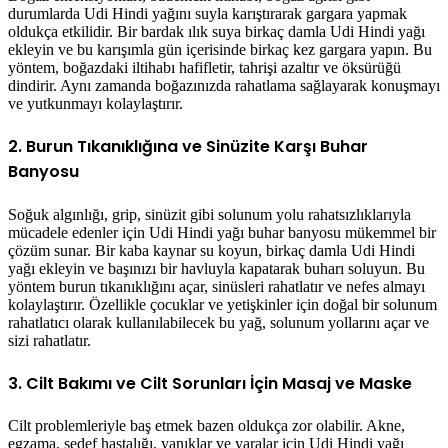
durumlarda Udi Hindi yağını suyla karıştırarak gargara yapmak
oldukça etkilidir. Bir bardak ılık suya birkaç damla Udi Hindi yağı
ekleyin ve bu karışımla gün içerisinde birkaç kez gargara yapın. Bu
yöntem, boğazdaki iltihabı hafifletir, tahrişi azaltır ve öksürüğü
dindirir. Aynı zamanda boğazınızda rahatlama sağlayarak konuşmayı
ve yutkunmayı kolaylaştırır.
2. Burun Tıkanıklığına ve Sinüzite Karşı Buhar
Banyosu
Soğuk algınlığı, grip, sinüzit gibi solunum yolu rahatsızlıklarıyla
mücadele edenler için Udi Hindi yağı buhar banyosu mükemmel bir
çözüm sunar. Bir kaba kaynar su koyun, birkaç damla Udi Hindi
yağı ekleyin ve başınızı bir havluyla kapatarak buharı soluyun. Bu
yöntem burun tıkanıklığını açar, sinüsleri rahatlatır ve nefes almayı
kolaylaştırır. Özellikle çocuklar ve yetişkinler için doğal bir solunum
rahatlatıcı olarak kullanılabilecek bu yağ, solunum yollarını açar ve
sizi rahatlatır.
3. Cilt Bakımı ve Cilt Sorunları İçin Masaj ve Maske
Cilt problemleriyle baş etmek bazen oldukça zor olabilir. Akne,
egzama, sedef hastalığı, yanıklar ve yaralar için Udi Hindi yağı