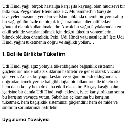
Udi Hindi yağı, birçok hastalığa karşı şifa kaynağı olan mucizevi bir
bitki özü. Peygamber Efendimiz Hz. Muhammed’in (sav) de
tavsiyeleri arasında yer alan ve İslam tıbbında önemli bir yere sahip
bu yağ, günümüzde de birçok kişi tarafından alternatif tedavi
yöntemi olarak kullanılmaktadır. Ancak bu yağın faydalarından en
etkili şekilde yararlanabilmek için doğru tüketim yöntemlerini
bilmek oldukça önemlidir. Peki, Udi Hindi yağı nasıl içilir? İşte Udi
Hindi yağını tüketmenin doğru ve sağlıklı yolları…
1. Bal ile Birlikte Tüketim
Udi Hindi yağı ağız yoluyla tüketildiğinde bağışıklık sistemini
güçlendirir, mide rahatsızlıklarını hafifletir ve genel olarak vücuda
şifa verir. Ancak bu yağın keskin ve yoğun bir tadı olduğundan,
doğrudan içmek yerine bal gibi doğal bir tatlandırıcı ile tüketmek
hem daha kolay hem de daha etkili olacaktır. Bir çay kaşığı balın
içerisine bir damla Udi Hindi yağı ekleyin, iyice karıştırdıktan sonra
bu karışımı yavaşça yutun. Sabahları aç karnına bu karışımı
tüketmek, hem bağışıklık sisteminizi güçlendirir hem de mide ve
sindirim sorunlarınızı hafifletir.
Uygulama Tavsiyesi