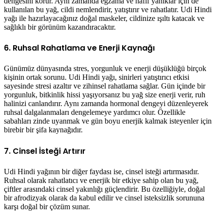
dengesini korur. Aynı zamanda egzama ve hafif yanıklar için de
kullanılan bu yağ, cildi nemlendirir, yatıştırır ve rahatlatır. Udi Hindi
yağı ile hazırlayacağınız doğal maskeler, cildinize ışıltı katacak ve
sağlıklı bir görünüm kazandıracaktır.
6. Ruhsal Rahatlama ve Enerji Kaynağı
Günümüz dünyasında stres, yorgunluk ve enerji düşüklüğü birçok
kişinin ortak sorunu. Udi Hindi yağı, sinirleri yatıştırıcı etkisi
sayesinde stresi azaltır ve zihinsel rahatlama sağlar. Gün içinde bir
yorgunluk, bitkinlik hissi yaşıyorsanız bu yağ size enerji verir, ruh
halinizi canlandırır. Aynı zamanda hormonal dengeyi düzenleyerek
ruhsal dalgalanmaları dengelemeye yardımcı olur. Özellikle
sabahları zinde uyanmak ve gün boyu enerjik kalmak isteyenler için
birebir bir şifa kaynağıdır.
7. Cinsel İsteği Artırır
Udi Hindi yağının bir diğer faydası ise, cinsel isteği artırmasıdır.
Ruhsal olarak rahatlatıcı ve enerjik bir etkiye sahip olan bu yağ,
çiftler arasındaki cinsel yakınlığı güçlendirir. Bu özelliğiyle, doğal
bir afrodizyak olarak da kabul edilir ve cinsel isteksizlik sorununa
karşı doğal bir çözüm sunar.