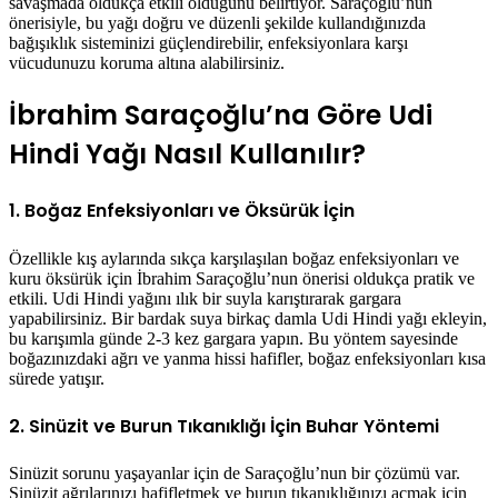
savaşmada oldukça etkili olduğunu belirtiyor. Saraçoğlu’nun
önerisiyle, bu yağı doğru ve düzenli şekilde kullandığınızda
bağışıklık sisteminizi güçlendirebilir, enfeksiyonlara karşı
vücudunuzu koruma altına alabilirsiniz.
İbrahim Saraçoğlu’na Göre Udi
Hindi Yağı Nasıl Kullanılır?
1. Boğaz Enfeksiyonları ve Öksürük İçin
Özellikle kış aylarında sıkça karşılaşılan boğaz enfeksiyonları ve
kuru öksürük için İbrahim Saraçoğlu’nun önerisi oldukça pratik ve
etkili. Udi Hindi yağını ılık bir suyla karıştırarak gargara
yapabilirsiniz. Bir bardak suya birkaç damla Udi Hindi yağı ekleyin,
bu karışımla günde 2-3 kez gargara yapın. Bu yöntem sayesinde
boğazınızdaki ağrı ve yanma hissi hafifler, boğaz enfeksiyonları kısa
sürede yatışır.
2. Sinüzit ve Burun Tıkanıklığı İçin Buhar Yöntemi
Sinüzit sorunu yaşayanlar için de Saraçoğlu’nun bir çözümü var.
Sinüzit ağrılarınızı hafifletmek ve burun tıkanıklığınızı açmak için