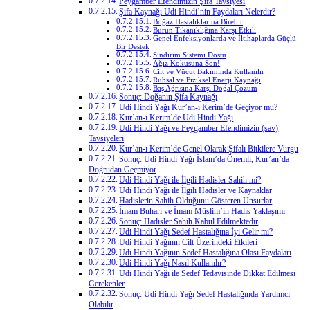
Peygamber Efendimizin Şifa Tavsiyesi
Şifa Kaynağı Udi Hindi’nin Faydaları Nelerdir?
Boğaz Hastalıklarına Birebir
Burun Tıkanıklığına Karşı Etkili
Genel Enfeksiyonlarda ve İltihaplarda Güçlü
Bir Destek
Sindirim Sistemi Dostu
Ağız Kokusuna Son!
Cilt ve Vücut Bakımında Kullanılır
Ruhsal ve Fiziksel Enerji Kaynağı
Baş Ağrısına Karşı Doğal Çözüm
Sonuç: Doğanın Şifa Kaynağı
Udi Hindi Yağı Kur’an-ı Kerim’de Geçiyor mu?
Kur’an-ı Kerim’de Udi Hindi Yağı
Udi Hindi Yağı ve Peygamber Efendimizin (sav)
Tavsiyeleri
Kur’an-ı Kerim’de Genel Olarak Şifalı Bitkilere Vurgu
Sonuç: Udi Hindi Yağı İslam’da Önemli, Kur’an’da
Doğrudan Geçmiyor
Udi Hindi Yağı ile İlgili Hadisler Sahih mi?
Udi Hindi Yağı ile İlgili Hadisler ve Kaynaklar
Hadislerin Sahih Olduğunu Gösteren Unsurlar
İmam Buhari ve İmam Müslim’in Hadis Yaklaşımı
Sonuç: Hadisler Sahih Kabul Edilmektedir
Udi Hindi Yağı Sedef Hastalığına İyi Gelir mi?
Udi Hindi Yağının Cilt Üzerindeki Etkileri
Udi Hindi Yağının Sedef Hastalığına Olası Faydaları
Udi Hindi Yağı Nasıl Kullanılır?
Udi Hindi Yağı ile Sedef Tedavisinde Dikkat Edilmesi
Gerekenler
Sonuç: Udi Hindi Yağı Sedef Hastalığında Yardımcı
Olabilir