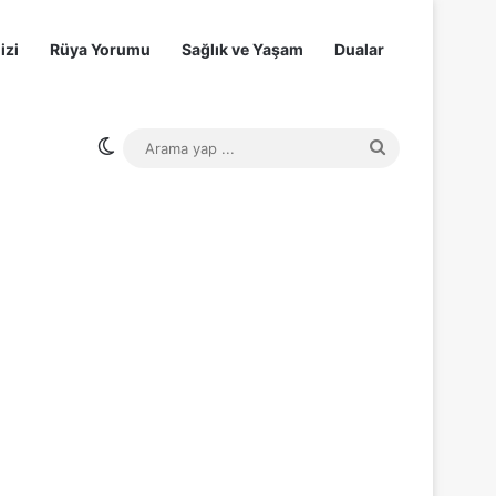
izi
Rüya Yorumu
Sağlık ve Yaşam
Dualar
Dış görünümü değiştir
Arama
yap
...