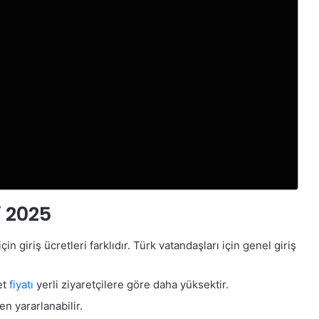
i 2025
çin giriş ücretleri farklıdır. Türk vatandaşları için genel giriş
et
fiyatı
yerli ziyaretçilere göre daha yüksektir.
en yararlanabilir.