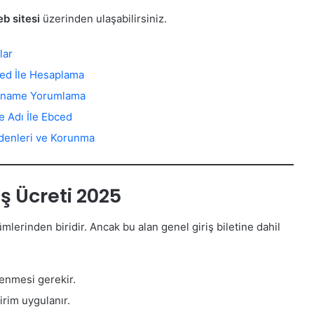
b sitesi
üzerinden ulaşabilirsiniz.
lar
ced İle Hesaplama
ızname Yorumlama
e Adı İle Ebced
edenleri ve Korunma
ş Ücreti 2025
ümlerinden biridir. Ancak bu alan genel giriş biletine dahil
denmesi gerekir.
irim uygulanır.