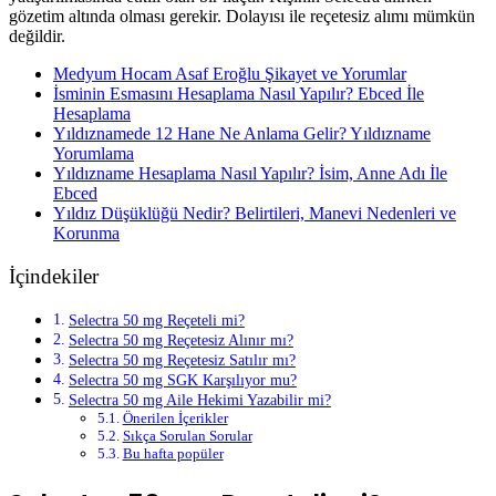
gözetim altında olması gerekir. Dolayısı ile reçetesiz alımı mümkün
değildir.
Medyum Hocam Asaf Eroğlu Şikayet ve Yorumlar
İsminin Esmasını Hesaplama Nasıl Yapılır? Ebced İle
Hesaplama
Yıldıznamede 12 Hane Ne Anlama Gelir? Yıldızname
Yorumlama
Yıldızname Hesaplama Nasıl Yapılır? İsim, Anne Adı İle
Ebced
Yıldız Düşüklüğü Nedir? Belirtileri, Manevi Nedenleri ve
Korunma
İçindekiler
Selectra 50 mg Reçeteli mi?
Selectra 50 mg Reçetesiz Alınır mı?
Selectra 50 mg Reçetesiz Satılır mı?
Selectra 50 mg SGK Karşılıyor mu?
Selectra 50 mg Aile Hekimi Yazabilir mi?
Önerilen İçerikler
Sıkça Sorulan Sorular
Bu hafta popüler