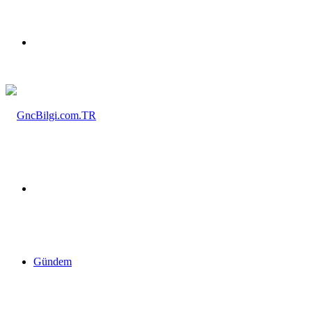
Menü
Arama
yap
Gündem
...