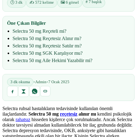
# 7 başlık
🕒 3 dk
✍️ 572 kelime
🖼️ 6 görsel
Öne Çıkan Bilgiler
Selectra 50 mg Reçeteli mi?
Selectra 50 mg Reçetesiz Alınır mı?
Selectra 50 mg Reçetesiz Satılır mı?
Selectra 50 mg SGK Karşılıyor mu?
Selectra 50 mg Aile Hekimi Yazabilir mi?
•
•
3 dk okuma
Admin
7 Ocak 2025
Selectra ruhsal hastalıkların tedavisinde kullanılan önemli
ilaçlardandır.
Selectra 50 mg
reçetesiz
alınır mı
kendini psikolojik
olarak
rahatsız
hisseden kişilerce çok sorulmaktadır. Ancak Selectra
doktor tavsiyesi almadan kullanılabilecek bir ilaç grubunda değildir.
Selectra depresyon tedavisinde, OKB, anksiyete gibi hastalıkları
yatıştırılmasında etkili olan bir ilaçtır. Kişinin Selectra alırken