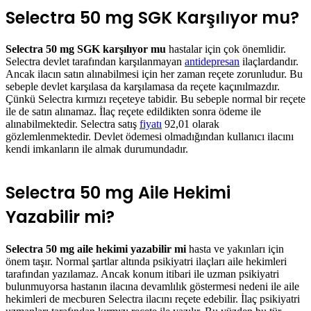
Selectra 50 mg SGK Karşılıyor mu?
Selectra 50 mg SGK karşılıyor mu
hastalar için çok önemlidir.
Selectra devlet tarafından karşılanmayan
antidepresan
ilaçlardandır.
Ancak ilacın satın alınabilmesi için her zaman reçete zorunludur. Bu
sebeple devlet karşılasa da karşılamasa da reçete kaçınılmazdır.
Çünkü Selectra kırmızı reçeteye tabidir. Bu sebeple normal bir reçete
ile de satın alınamaz. İlaç reçete edildikten sonra ödeme ile
alınabilmektedir. Selectra satış
fiyatı
92,01 olarak
gözlemlenmektedir. Devlet ödemesi olmadığından kullanıcı ilacını
kendi imkanların ile almak durumundadır.
Selectra 50 mg Aile Hekimi
Yazabilir mi?
Selectra 50 mg aile hekimi yazabilir mi
hasta ve yakınları için
önem taşır. Normal şartlar altında psikiyatri ilaçları aile hekimleri
tarafından yazılamaz. Ancak konum itibari ile uzman psikiyatri
bulunmuyorsa hastanın ilacına devamlılık göstermesi nedeni ile aile
hekimleri de mecburen Selectra ilacını reçete edebilir. İlaç psikiyatri