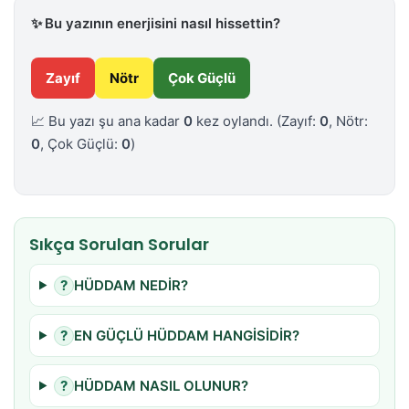
✨
Bu yazının enerjisini nasıl hissettin?
Zayıf
Nötr
Çok Güçlü
📈 Bu yazı şu ana kadar
0
kez oylandı.
(Zayıf:
0
, Nötr:
0
, Çok Güçlü:
0
)
Sıkça Sorulan Sorular
?
HÜDDAM NEDİR?
?
EN GÜÇLÜ HÜDDAM HANGİSİDİR?
?
HÜDDAM NASIL OLUNUR?