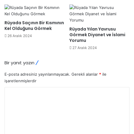
Rüyada Saçının Bir Kısmının
Kel Olduğunu Görmek
Rüyada Yılan Yavrusu
Görmek Diyanet ve İslami
26 Aralık 2024
Yorumu
27 Aralık 2024
Bir yanıt yazın
E-posta adresiniz yayınlanmayacak.
Gerekli alanlar
*
ile
işaretlenmişlerdir
Y
o
r
u
m