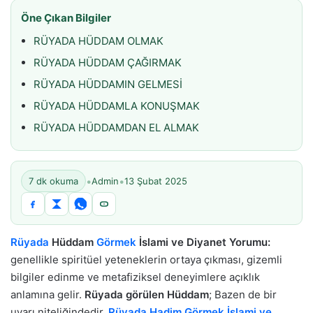
Öne Çıkan Bilgiler
RÜYADA HÜDDAM OLMAK
RÜYADA HÜDDAM ÇAĞIRMAK
RÜYADA HÜDDAMIN GELMESİ
RÜYADA HÜDDAMLA KONUŞMAK
RÜYADA HÜDDAMDAN EL ALMAK
•
•
7 dk okuma
Admin
13 Şubat 2025
Rüyada
Hüddam
Görmek
İslami ve Diyanet Yorumu:
genellikle spiritüel yeteneklerin ortaya çıkması, gizemli
bilgiler edinme ve metafiziksel deneyimlere açıklık
anlamına gelir.
Rüyada görülen Hüddam
; Bazen de bir
uyarı niteliğindedir.
Rüyada Hadim Görmek İslami ve