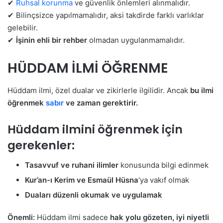
✔
Ruhsal korunma
ve güvenlik önlemleri alınmalıdır.
✔ Bilinçsizce yapılmamalıdır, aksi takdirde farklı varlıklar
gelebilir.
✔
İşinin ehli bir rehber
olmadan uygulanmamalıdır.
HÜDDAM İLMİ ÖĞRENME
Hüddam ilmi, özel dualar ve zikirlerle ilgilidir. Ancak
bu ilmi
öğrenmek
sabır
ve zaman gerektirir.
Hüddam ilmini öğrenmek için
gerekenler:
Tasavvuf ve ruhani ilimler
konusunda bilgi edinmek
Kur’an-ı Kerim ve Esmaül Hüsna
‘ya vakıf olmak
Duaları düzenli okumak ve uygulamak
Önemli:
Hüddam ilmi sadece
hak yolu gözeten, iyi niyetli