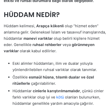
etkisi ve ruhsal durumlara bağlı olarak değişebilir.
HÜDDAM NEDİR?
Hüddam kelimesi,
Arapça kökenli
olup “hizmet eden”
anlamına gelir. Geleneksel İslam ve tasavvuf inanışlarında,
hüddamlar
manevi varlıklar
olup belirli kişilere hizmet
eder. Genellikle
ruhsal rehberler
veya
görünmeyen
varlıklar
olarak kabul edilirler.
Eski alimler hüddamları, ilim ve dualar yoluyla
yönlendirilebilen ruhsal varlıklar olarak tanımlar.
Özellikle
esmaül hüsna, tılsımlı dualar ve özel
ritüellerle
çağırılabilirler.
Hüddamlar
cinlerle karıştırılmamalıdır
, çünkü cinler
farklı varlıklar olup iyi ve
kötü
olanları bulunurken,
hüddamlar genellikle yardım amacıyla çağırılır.