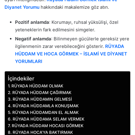
Diyanet Yorumu
hakkındaki makalemize göz atın.
Pozitif anlamda
: Korumayı, ruhsal yüksülişi, özel
yeteneklerin fark edilmesini simgeler.
Negatif anlamda
: Bilinmeyen gücülerle gereksiz yere
ilgilenmenin zarar verebileceğini gösterir.
RÜYADA
HÜDDAM VE HOCA GÖRMEK – İSLAMİ VE DİYANET
YORUMLARI
İçindekiler
RÜYADA HÜDDAM OLMAK
RÜYADA HÜDDAM ÇAĞIRMAK
RÜYADA HÜDDAMIN GELMESİ
RÜYADA HÜDDAMLA KONUŞMAK
RÜYADA HÜDDAMDAN EL ALMAK
RÜYADA HÜDDAMA SELAM VERMEK
RÜYADA HÜDDAM HOCASI GÖRMEK
RÜYADA HOCA’YA BAKTIRMAK