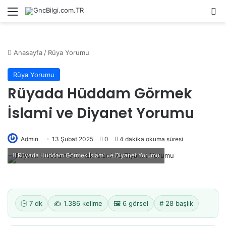
Menü
Ar
Anasayfa
/
Rüya Yorumu
Rüya Yorumu
Rüyada Hüddam Görmek
İslami ve Diyanet Yorumu
Admin
13 Şubat 2025
0
4 dakika okuma süresi
Rüyada Hüddam Görmek İslami ve Diyanet Yorumu
🕒 7 dk
✍️ 1.386 kelime
🖼️ 6 görsel
# 28 başlık