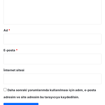
u
m
*
Ad
*
E-posta
*
İnternet sitesi
Daha sonraki yorumlarımda kullanılması için adım, e-posta
adresim ve site adresim bu tarayıcıya kaydedilsin.