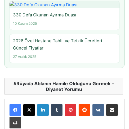
330 Defa Okunan Ayırma Duası
10 Kasım 2025
2026 Özel Hastane Tahlil ve Tetkik Ücretleri
Güncel Fiyatlar
27 Aralık 2025
Rüyada Ablanın Hamile Olduğunu Görmek –
Diyanet Yorumu
LinkedIn
Tumblr
Pinterest
Reddit
VKontakte
E-Posta ile paylaş
Yazdır