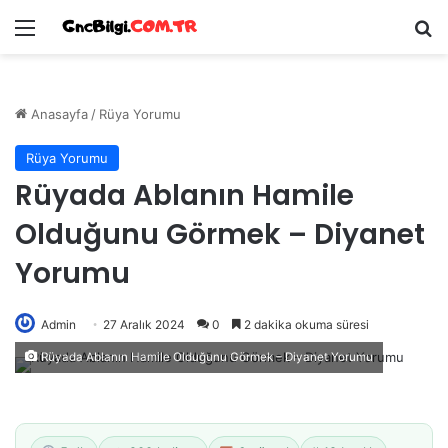
Menü
Ar
Anasayfa
/
Rüya Yorumu
Rüya Yorumu
Rüyada Ablanın Hamile
Olduğunu Görmek – Diyanet
Yorumu
Admin
27 Aralık 2024
0
2 dakika okuma süresi
Rüyada Ablanın Hamile Olduğunu Görmek – Diyanet Yorumu