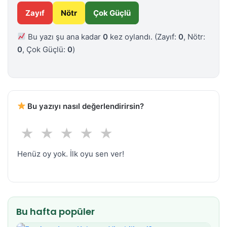
Zayıf
Nötr
Çok Güçlü
Bu yazı şu ana kadar
0
kez oylandı.
(Zayıf:
0
, Nötr:
0
, Çok Güçlü:
0
)
Bu yazıyı nasıl değerlendirirsin?
★
★
★
★
★
Henüz oy yok. İlk oyu sen ver!
Bu hafta popüler