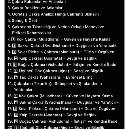
Çakra Rakamlar ve Anlamları
Çakra Renkleri ve Anlamları
Ücretsiz Çakra Analizi: Hangi Çakranız Blokajlı?
Sonuç & Özet
Çakraların Tıkanıklığı ve Neden Olduğu Manevi ve
Fiziksel Rahatsızlıklar
1️⃣ Kök Çakra (Muladhara) – Güven ve Hayatta Kalma
2️⃣ Sakral Çakra (Svadhisthana) – Duygular ve Yaratıcılık
3️⃣ Solar Pleksus Çakrası (Manipura) – Güç ve Özgüven
4️⃣ Kalp Çakrası (Anahata) – Sevgi ve Bağlılık
5️⃣ Boğaz Çakrası (Vishuddha) – İletişim ve Kendini İfade
6️⃣ Üçüncü Göz Çakrası (Ajna) – Sezgi ve Bilgelik
7️⃣ Taç Çakra (Sahasrara) – Evrensel Bilinç
Çakraların Tıkanıklığı, Sebepleri ve Şifalandırma
Yöntemleri
1️⃣ Kök Çakra (Muladhara) – Güven ve Hayatta Kalma
2️⃣ Sakral Çakra (Svadhisthana) – Duygular ve Yaratıcılık
3️⃣ Solar Pleksus Çakrası (Manipura) – Güç ve Özgüven
4️⃣ Kalp Çakrası (Anahata) – Sevgi ve Bağlılık
5️⃣ Boğaz Çakrası (Vishuddha) – İletişim ve Kendini İfade
6️⃣ Üçüncü Göz Çakrası (Ajna) – Sezgi ve Bilgelik