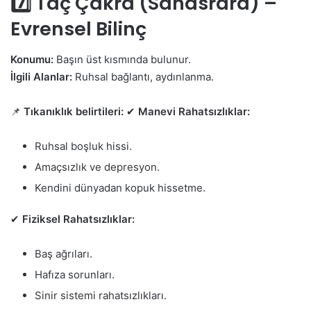
7️⃣ Taç Çakra (Sahasrara) –
Evrensel Bilinç
Konumu:
Başın üst kısmında bulunur.
İlgili Alanlar:
Ruhsal bağlantı, aydınlanma.
📌
Tıkanıklık belirtileri:
✔
Manevi Rahatsızlıklar:
Ruhsal boşluk hissi.
Amaçsızlık ve depresyon.
Kendini dünyadan kopuk hissetme.
✔
Fiziksel Rahatsızlıklar:
Baş ağrıları.
Hafıza sorunları.
Sinir sistemi rahatsızlıkları.