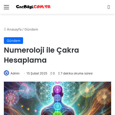
Menü
Ar
Anasayfa
/
Gündem
Gündem
Numeroloji ile Çakra
Hesaplama
Admin
15 Şubat 2025
0
7 dakika okuma süresi