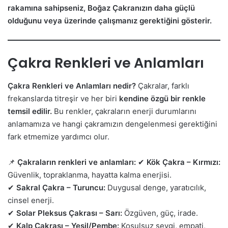
rakamına sahipseniz, Boğaz Çakranızın daha güçlü
olduğunu veya üzerinde çalışmanız gerektiğini gösterir.
Çakra Renkleri ve Anlamları
Çakra Renkleri ve Anlamları nedir?
Çakralar, farklı
frekanslarda titreşir ve her biri
kendine özgü bir renkle
temsil edilir.
Bu renkler, çakraların enerji durumlarını
anlamamıza ve hangi çakramızın dengelenmesi gerektiğini
fark etmemize yardımcı olur.
📌
Çakraların renkleri ve anlamları:
✔
Kök Çakra – Kırmızı:
Güvenlik, topraklanma, hayatta kalma enerjisi.
✔
Sakral Çakra – Turuncu:
Duygusal denge, yaratıcılık,
cinsel enerji.
✔
Solar Pleksus Çakrası – Sarı:
Özgüven, güç, irade.
✔
Kalp Çakrası – Yeşil/Pembe:
Koşulsuz sevgi, empati,