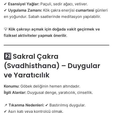
✔
Esansiyel Yağlar:
Paçuli, sedir ağacı, vetiver.
✔
Uygulama Zamanı:
Kök çakra enerjisi
cumartesi
günleri
en yoğundur. Sabah saatlerinde meditasyon yapılabilir.
💡
Kök çakrayı açmak için doğada vakit geçirmek ve
fiziksel aktiviteler yapmak önerilir.
2️⃣ Sakral Çakra
(Svadhisthana) – Duygular
ve Yaratıcılık
Konumu:
Göbek deliğinin hemen altındadır.
İlgili Alanlar:
Duygusal denge, yaratıcılık, cinsellik.
📌
Tıkanma Nedenleri:
✔ Bastırılmış duygular.
✔ Aşırı katı veya kontrolcü olmak.