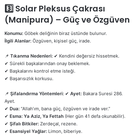
3️⃣ Solar Pleksus Çakrası
(Manipura) – Güç ve Özgüven
Konumu:
Göbek deliğinin biraz üstünde bulunur.
İlgili Alanlar:
Özgüven, kişisel güç, irade.
📌
Tıkanma Nedenleri:
✔ Kendini değersiz hissetmek.
✔ Sürekli başkalarından onay beklemek.
✔ Başkalarını kontrol etme isteği.
✔ Başarısızlık korkusu.
📌
Şifalandırma Yöntemleri:
✔
Ayet:
Bakara Suresi 286.
Ayet.
✔
Dua:
“Allah’ım, bana güç, özgüven ve irade ver.”
✔
Esma:
Ya Aziz, Ya Fettah
(Her gün 41 defa okunabilir).
✔
Şifalı Bitkiler:
Zerdeçal, rezene.
✔
Esansiyel Yağlar:
Limon, biberiye.