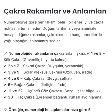
Çakra Rakamlar ve Anlamları
Numerolojiye göre her rakam, belirli bir enerjiyi ve çakra
noktasını temsil eder. Doğum tarihiniz veya isminizle
hesapladığınız rakamlar, çakralarınızın hangi enerjilerde
yoğunlaştığını anlamanızı sağlar.
📌
Numerolojide rakamların çakralarla ilişkisi:
✔
1 ve 8
–
Kök Çakra (Güvenlik, hayatta kalma)
✔
2 ve 7
– Sakral Çakra (Duygular, yaratıcılık)
✔
3 ve 9
– Solar Pleksus Çakrası (Özgüven, irade)
✔
4 ve 6
– Kalp Çakrası (Sevgi, şefkat)
✔
5
– Boğaz Çakrası (İletişim, ifade)
✔
11 ve 22
– Üçüncü Göz Çakrası (Sezgi, içsel bilgelik)
✔
33
– Taç Çakra (Evrensel bağlantı, ruhsal aydınlanma)
💡
Örneğin, numeroloji hesaplamalarınıza göre 5