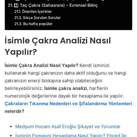
7️⃣ Taç Çakra (Sahasrara) – Evrensel Bilinç
Önerilen İçerikler
Sıkça Sorulan Sorular
Bu hafta popüler
İsimle Çakra Analizi Nasıl
Yapılır?
İsimle Çakra Analizi Nasıl Yapılır?
Kendi isminizi
kullanarak hangi çakranızın daha aktif olduğunu ve hangi
çakranızın enerji blokajına sahip olabileceğini
belirleyebilirsiniz.
İsimle çakra analizi
, harflerin
numerolojik değerlerine dayalı bir hesaplama ile yapılır.
Çakraların Tıkanma Nedenleri ve Şifalandırma Yöntemleri
nelerdir?
Medyum Hocam Asaf Eroğlu Şikayet ve Yorumlar
İsminin Esmasını Hesaplama Nasıl Yapılır? Ebced İle