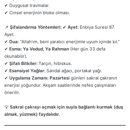
✔ Duygusal travmalar.
✔ Cinsel enerjinin bloke olması.
📌
Şifalandırma Yöntemleri:
✔
Ayet:
Enbiya Suresi 87.
Ayet.
✔
Dua:
“Allah’ım, beni yaratıcı enerjimle uyum içinde kıl.”
✔
Esma:
Ya Vedud, Ya Rahman
(Her gün 33 defa
okunabilir).
✔
Şifalı Bitkiler:
Tarçın, hibiskus.
✔
Esansiyel Yağlar:
Sandal ağacı, portakal yağı.
✔
Uygulama Zamanı:
Pazartesi
günleri sakral çakranın
enerjisi yoğundur. Akşam saatlerinde nefes çalışmaları
önerilir.
💡
Sakral çakrayı açmak için suyla bağlantı kurmak (duş
almak, yüzmek) faydalıdır.