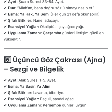
✔
Ayet:
Şuara Suresi 83-84. Ayet.
✔
Dua:
“Allah’ım, bana doğru sözlü olmayı nasip et.”
✔
Esma:
Ya Hak, Ya Semi
(Her gün 21 defa okunabilir).
✔
Şifalı Bitkiler:
Nane, adaçayı.
✔
Esansiyel Yağlar:
Okaliptüs, çay ağacı yağı.
✔
Uygulama Zamanı:
Çarşamba
günleri iletişim gücü en
yüksektir.
6️⃣ Üçüncü Göz Çakrası (Ajna)
– Sezgi ve Bilgelik
✔
Ayet:
Alak Suresi 1-5. Ayet.
✔
Esma:
Ya Basir, Ya Alim
✔
Şifalı Bitkiler:
Lavanta, biberiye.
✔
Esansiyel Yağlar:
Paçuli, sandal ağacı.
✔
Uygulama Zamanı:
Perşembe
günleri uygun.