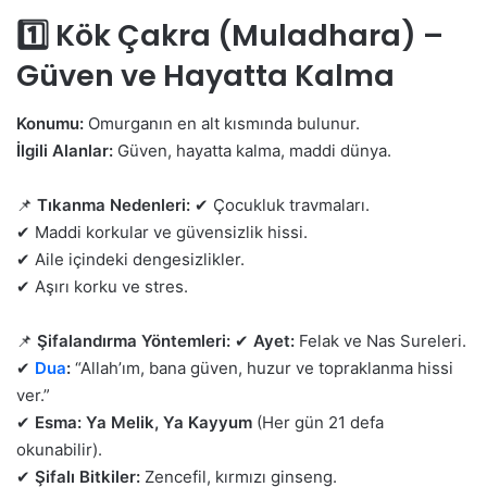
1️⃣ Kök Çakra (Muladhara) –
Güven ve Hayatta Kalma
Konumu:
Omurganın en alt kısmında bulunur.
İlgili Alanlar:
Güven, hayatta kalma, maddi dünya.
📌
Tıkanma Nedenleri:
✔ Çocukluk travmaları.
✔ Maddi korkular ve güvensizlik hissi.
✔ Aile içindeki dengesizlikler.
✔ Aşırı korku ve stres.
📌
Şifalandırma Yöntemleri:
✔
Ayet:
Felak ve Nas Sureleri.
✔
Dua
:
“Allah’ım, bana güven, huzur ve topraklanma hissi
ver.”
✔
Esma:
Ya Melik, Ya Kayyum
(Her gün 21 defa
okunabilir).
✔
Şifalı Bitkiler:
Zencefil, kırmızı ginseng.