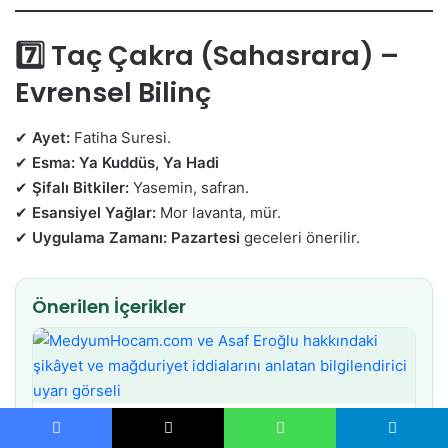
7️⃣ Taç Çakra (Sahasrara) –
Evrensel Bilinç
✔
Ayet:
Fatiha Suresi.
✔
Esma:
Ya Kuddüs, Ya Hadi
✔
Şifalı Bitkiler:
Yasemin, safran.
✔
Esansiyel Yağlar:
Mor lavanta, mür.
✔
Uygulama Zamanı:
Pazartesi
geceleri önerilir.
Önerilen İçerikler
Medyum Hocam Asaf Eroğlu Şikayet ve Yorumlar
Facebook
X
WhatsApp
Telegram