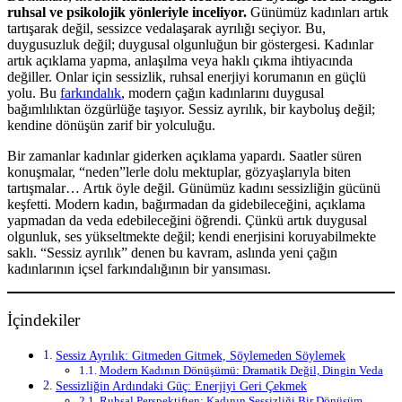
ruhsal ve psikolojik yönleriyle inceliyor.
Günümüz kadınları artık
tartışarak değil, sessizce vedalaşarak ayrılığı seçiyor. Bu,
duygusuzluk değil; duygusal olgunluğun bir göstergesi. Kadınlar
artık açıklama yapma, anlaşılma veya haklı çıkma ihtiyacında
değiller. Onlar için sessizlik, ruhsal enerjiyi korumanın en güçlü
yolu. Bu
farkındalık
, modern çağın kadınlarını duygusal
bağımlılıktan özgürlüğe taşıyor. Sessiz ayrılık, bir kayboluş değil;
kendine dönüşün zarif bir yolculuğu.
Bir zamanlar kadınlar giderken açıklama yapardı. Saatler süren
konuşmalar, “neden”lerle dolu mektuplar, gözyaşlarıyla biten
tartışmalar… Artık öyle değil. Günümüz kadını sessizliğin gücünü
keşfetti. Modern kadın, bağırmadan da gidebileceğini, açıklama
yapmadan da veda edebileceğini öğrendi. Çünkü artık duygusal
olgunluk, ses yükseltmekte değil; kendi enerjisini koruyabilmekte
saklı. “Sessiz ayrılık” denen bu kavram, aslında yeni çağın
kadınlarının içsel farkındalığının bir yansıması.
İçindekiler
Sessiz Ayrılık: Gitmeden Gitmek, Söylemeden Söylemek
Modern Kadının Dönüşümü: Dramatik Değil, Dingin Veda
Sessizliğin Ardındaki Güç: Enerjiyi Geri Çekmek
Ruhsal Perspektiften: Kadının Sessizliği Bir Dönüşüm