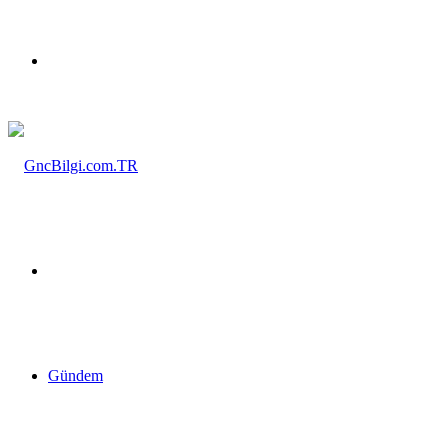
Menü
Arama
yap
Gündem
...