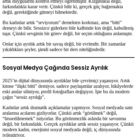
artık duygularını kontrol etmeyi öğrenmiştir. Kızgınlıkla değil,
farkındalıkla karar verir. Çünkü bilir ki, gerçek güç bağırmakta
değil, gerektiğinde gitmeyi bilmektedir.
Bu kadınlar artık “seviyorum” demekten korkmaz, ama “bitti”
demeyi de bilir. Sessizce giderken bile kalbinde kin değil, kabulleniş
taşır. Çünkü sevginin bir görev değil, bir seçim olduğunu anlamıştır.
Onlar için ayrılık artık bir savaş değil, bir evrimdir. Bir zamanlar
yıkıldıkları şeyler, şimdi sadece bir ders niteliğindedir.
Sosyal Medya Çağında Sessiz Ayrılık
2025’in dijital dünyasında ayrılıklar bile çevrimiçi yaşanıyor. Artık
kimse “ilişki bitti” demiyor, sadece paylaşımlar azalıyor, hikâyelerde
eski anılar siliniyor, profil fotoğrafları değişiyor. İşte bu da modern
çağın “sessiz ayrılığı”.
Kadınlar artık dramatik açıklamalar yapmıyor. Sosyal medyada satır
aralarına acılarını gizliyorlar. Çünkü artık “görülmek” değil,
“hissedilmemek” istiyorlar. Bu görünmezlik aslında bir savunma
değil, bir farkındalık. Gerçek ayrılıklar artık sessiz yaşanıyor. Çünkü
modern kadın, enerjisini sosyal medyada değil, iç dünyasında
iyileştiriyor.