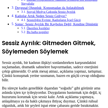
Sinyalidir
Duygusal Olgunluk: Konuşmadan da Anlatabilmek
Sosyal Medya Çağında Sessiz Ayrılık
Kadınlar Artık Neden Sessiz Gidiyor?
Sessizliğin Evrimi: Kadınların İçsel Gücü
Sonuç: Sessiz Ayrılık Bir Kayboluş Değil, Kendine Dönüştür
Önerilen İçerikler
Bu hafta popüler
Sessiz Ayrılık: Gitmeden Gitmek,
Söylemeden Söylemek
Sessiz ayrılık, bir kadının ilişkiyi sonlandırırken karşısındakini
suçlamadan, dramatik sahnelere başvurmadan, sadece enerjisini
çekip gitmesidir. O artık mesaj atmaz, açıklama yapmaz, tartışmaz.
Çünkü konuşmak yerine susmanın, bazen en güçlü cevap olduğunu
bilir.
Bu süreçte kadın genellikle dışarıdan “soğudu” gibi görünür ama
aslında içten içe iyileşiyordur. Duygularını bastırmak için değil, iç
huzurunu korumak için sessiz kalır. Artık açıklama yapmaya,
anlaşılmaya ya da haklı çıkmaya ihtiyaç duymaz. Çünkü ruhsal
olgunluk, artık bir şeyleri ispat etme çabasını geride bırakmaktır.