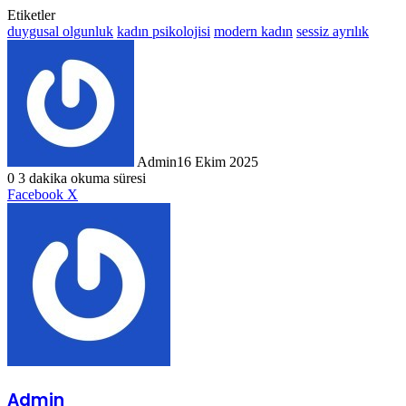
Etiketler
duygusal olgunluk
kadın psikolojisi
modern kadın
sessiz ayrılık
Admin
16 Ekim 2025
0
3 dakika okuma süresi
LinkedIn
Tumblr
Pinterest
Reddit
VKontakte
E-
Yazdır
Facebook
X
Posta
ile
paylaş
Admin