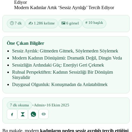
Modern Kadınlar Artık ‘Sessiz Ayrılığı’ Tercih Ediyor
# 10 başlık
🕒 7 dk
✍️ 1.286 kelime
🖼️ 6 görsel
Öne Çıkan Bilgiler
Sessiz Ayrılık: Gitmeden Gitmek, Söylemeden Söylemek
Modern Kadının Dönüşümü: Dramatik Değil, Dingin Veda
Sessizliğin Ardındaki Güç: Enerjiyi Geri Çekmek
Ruhsal Perspektiften: Kadının Sessizliği Bir Dönüşüm
Sinyalidir
Duygusal Olgunluk: Konuşmadan da Anlatabilmek
•
•
7 dk okuma
Admin
16 Ekim 2025
Bu makale, modern
kadınların neden sessiz ayrılığı tercih ettiğini