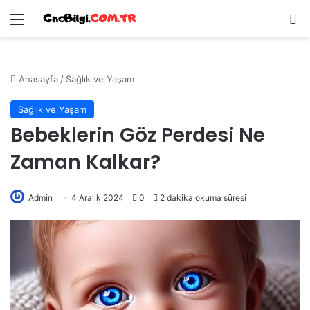
Menü
Ar
Anasayfa
/
Sağlık ve Yaşam
Sağlık ve Yaşam
Bebeklerin Göz Perdesi Ne
Zaman Kalkar?
Admin
4 Aralık 2024
0
2 dakika okuma süresi