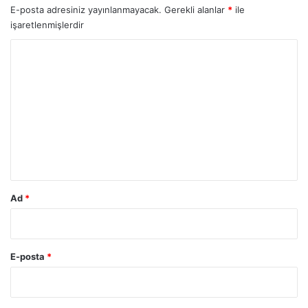
E-posta adresiniz yayınlanmayacak.
Gerekli alanlar
*
ile
işaretlenmişlerdir
Y
o
r
u
m
*
Ad
*
E-posta
*