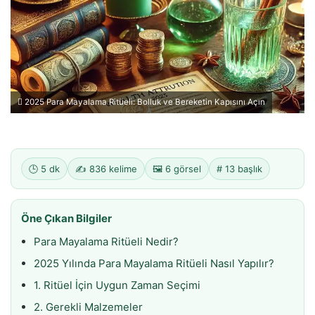
2025 Para Mayalama Ritüeli: Bolluk ve Bereketin Kapısını Açın
🕒 5 dk
✍️ 836 kelime
🖼️ 6 görsel
# 13 başlık
Öne Çıkan Bilgiler
Para Mayalama Ritüeli Nedir?
2025 Yılında Para Mayalama Ritüeli Nasıl Yapılır?
1. Ritüel İçin Uygun Zaman Seçimi
2. Gerekli Malzemeler