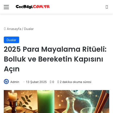
Menü
Ar
Anasayfa
/
Dualar
Dualar
2025 Para Mayalama Ritüeli:
Bolluk ve Bereketin Kapısını
Açın
Admin
13 Şubat 2025
0
2 dakika okuma süresi