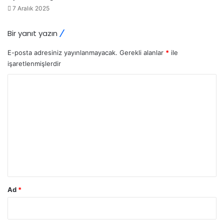
7 Aralık 2025
Bir yanıt yazın
E-posta adresiniz yayınlanmayacak.
Gerekli alanlar
*
ile
işaretlenmişlerdir
Y
o
r
u
m
*
Ad
*