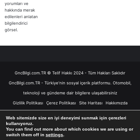
GncBilgi.com.TR © Telif Hakkı 2024 - Tüm Hakları Saklıdır
GncBilgi.com.TR - Türkiye'nin sosyal içerik platformu. Otomobil,
teknoloji ve gündeme dair bilgilere ulaşabilirsiniz
Gizlilik Politikası
Çerez Politikası
Site Haritası
Hakkımızda
İletişim
Sorumluluk Reddi
Astroloji ve Burçlar
Web sitemizde size en iyi deneyimi sunmak için çerezleri
Yıldızname Hesaplama
Doğum Haritası Hesaplama
kullanıyoruz.
You can find out more about which cookies we are using or
Ücretsiz Yıldızname Baktır
Yıldızname Baktır
RSS
switch them off in
settings
.