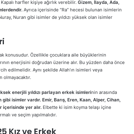
apalı harfler kişiye ağırlık verebilir.
Gizem, İlayda, Ada,
imlerdendir.
Ayrıca içerisinde “Ra” hecesi bulunan isimlerin
 Nuray, Nuran gibi isimler de yıldızı yüksek olan isimler
ri
k konusudur. Özellikle çocuklara aile büyüklerinin
larının enerjisini doğrudan üzerine alır. Bu yüzden daha önce
cih edilmelidir. Aynı şekilde Allah’ın isimleri veya
n olmayacaktır.
ksek enerjili yıldızı parlayan erkek isimleri
nin arasında
ibi isimler vardır. Emir, Barış, Eren, Kaan, Alper, Cihan,
r içerisinde yer alır.
Elbette ki isim koyma telaşı içine
alı ve seçim yapılmalıdır.
25 Kız ve Erkek