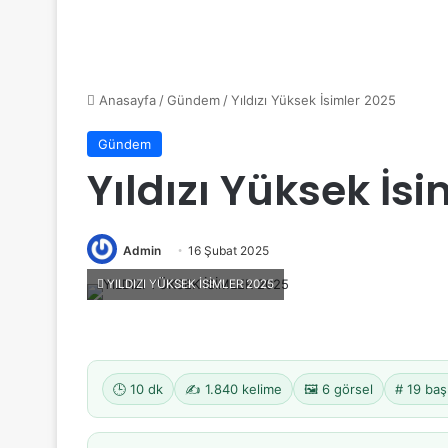
Anasayfa
/
Gündem
/
Yıldızı Yüksek İsimler 2025
Gündem
Yıldızı Yüksek İs
Admin
16 Şubat 2025
YILDIZI YÜKSEK İSİMLER 2025
🕒 10 dk
✍️ 1.840 kelime
🖼️ 6 görsel
# 19 baş