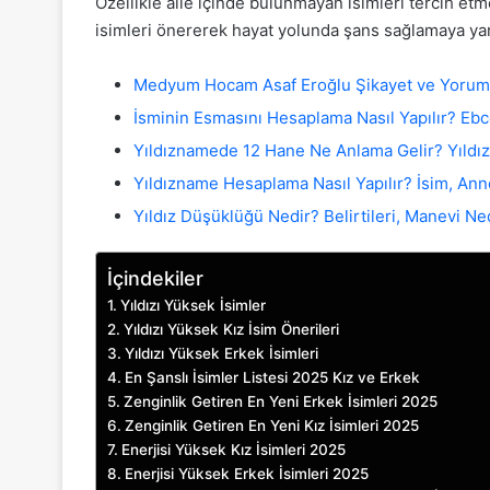
Özellikle aile içinde bulunmayan isimleri tercih etme
isimleri önererek hayat yolunda şans sağlamaya yar
Medyum Hocam Asaf Eroğlu Şikayet ve Yorum
İsminin Esmasını Hesaplama Nasıl Yapılır? Eb
Yıldıznamede 12 Hane Ne Anlama Gelir? Yıld
Yıldızname Hesaplama Nasıl Yapılır? İsim, Ann
Yıldız Düşüklüğü Nedir? Belirtileri, Manevi N
İçindekiler
Yıldızı Yüksek İsimler
Yıldızı Yüksek Kız İsim Önerileri
Yıldızı Yüksek Erkek İsimleri
En Şanslı İsimler Listesi 2025 Kız ve Erkek
Zenginlik Getiren En Yeni Erkek İsimleri 2025
Zenginlik Getiren En Yeni Kız İsimleri 2025
Enerjisi Yüksek Kız İsimleri 2025
Enerjisi Yüksek Erkek İsimleri 2025