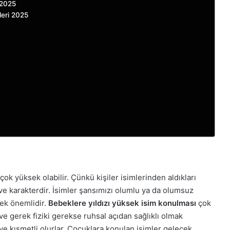
 2025
leri 2025
ok yüksek olabilir. Çünkü kişiler isimlerinden aldıkları
 ve karakterdir. İsimler şansımızı olumlu ya da olumsuz
mek önemlidir.
Bebeklere yıldızı yüksek isim konulması
çok
ve gerek fiziki gerekse ruhsal açıdan sağlıklı olmak
 ve kısmetli olurlar. Çocuklara konulan isimler gelecek