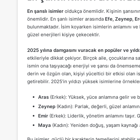
En şanslı isimler
oldukça önemlidir. Kişinin şansının
önemlidir. En şanlı isimler arasında
Efe, Zeynep, Er
bulunmaktadır. İsim koyarken isimlerin anlamını ve h
güzel enerjileri kişiye çekecektir.
2025 yılına damgasını vuracak en popüler ve yıldız
etkileriyle dikkat çekiyor. Birçok aile, çocuklarına
ismin ona taşıyacağı enerjiyi ve şansı da önemsemey
derin ve özgün olan, kişiyi yüceltici bir etkisi olan 
getirebilir. 2025’in yıldızı yüksek isimlerine örnekle
Aras
(Erkek): Yüksek, yüce anlamına gelir ve b
Zeynep
(Kadın): Parlak, değerli, güzel anlamına
Emir
(Erkek): Liderlik, yönetim anlamını taşır. G
Maya
(Kadın): Yeniden doğuş, yaşam kaynağı a
Bu isimler, güçlü bir karakterin temellerini atabilir v