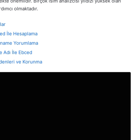
kte önemlidir. Birçok isim analizcisi yıldızı yüksek olan
dımcı olmaktadır.
lar
ced İle Hesaplama
ızname Yorumlama
e Adı İle Ebced
edenleri ve Korunma