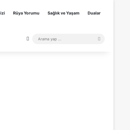
izi
Rüya Yorumu
Sağlık ve Yaşam
Dualar
Dış görünümü değiştir
Arama
yap
...