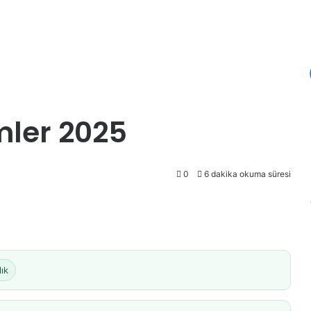
imler 2025
0
6 dakika okuma süresi
lık