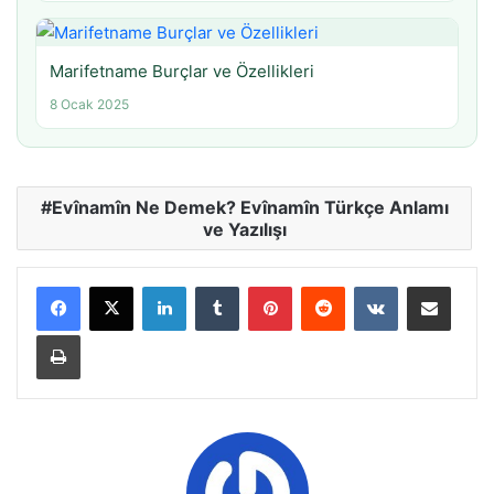
Marifetname Burçlar ve Özellikleri
8 Ocak 2025
Evînamîn Ne Demek? Evînamîn Türkçe Anlamı
ve Yazılışı
LinkedIn
Tumblr
Pinterest
Reddit
VKontakte
E-Posta ile paylaş
Yazdır