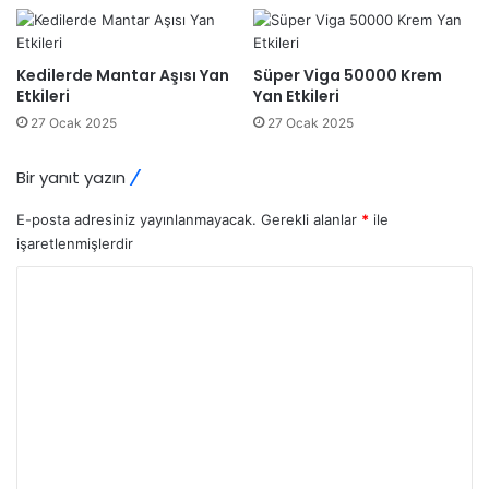
Kedilerde Mantar Aşısı Yan
Süper Viga 50000 Krem
Etkileri
Yan Etkileri
27 Ocak 2025
27 Ocak 2025
Bir yanıt yazın
E-posta adresiniz yayınlanmayacak.
Gerekli alanlar
*
ile
işaretlenmişlerdir
Y
o
r
u
m
*