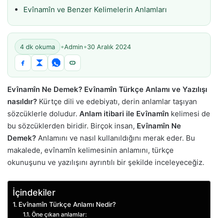
Evînamîn ve Benzer Kelimelerin Anlamları
•
•
4 dk okuma
Admin
30 Aralık 2024
Evînamîn Ne Demek? Evînamîn Türkçe Anlamı ve Yazılışı
nasıldır?
Kürtçe dili ve edebiyatı, derin anlamlar taşıyan
sözcüklerle doludur.
Anlam itibari ile Evînamîn
kelimesi de
bu sözcüklerden biridir. Birçok insan,
Evînamîn Ne
Demek?
Anlamını ve nasıl kullanıldığını merak eder. Bu
makalede, evînamîn kelimesinin anlamını, türkçe
okunuşunu ve yazılışını ayrıntılı bir şekilde inceleyeceğiz.
İçindekiler
Evînamîn Türkçe Anlamı Nedir?
Öne çıkan anlamlar: