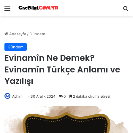
Menü
Ar
Anasayfa
/
Gündem
Gündem
Evînamîn Ne Demek?
Evînamîn Türkçe Anlamı ve
Yazılışı
Admin
30 Aralık 2024
0
2 dakika okuma süresi