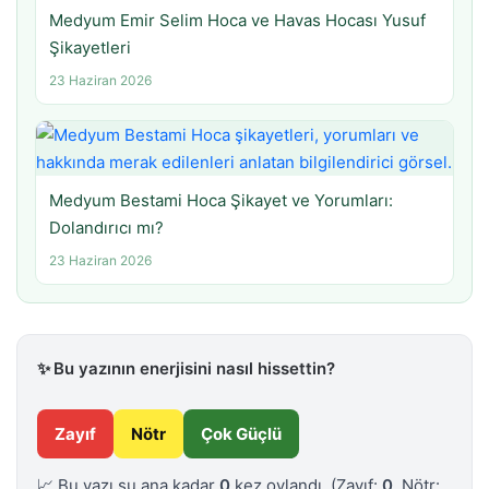
Medyum Emir Selim Hoca ve Havas Hocası Yusuf
Şikayetleri
23 Haziran 2026
Medyum Bestami Hoca Şikayet ve Yorumları:
Dolandırıcı mı?
23 Haziran 2026
✨
Bu yazının enerjisini nasıl hissettin?
Zayıf
Nötr
Çok Güçlü
📈 Bu yazı şu ana kadar
0
kez oylandı.
(Zayıf:
0
, Nötr: