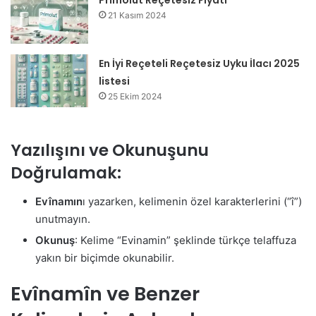
Primolut Reçetesiz Fiyatı
21 Kasım 2024
En İyi Reçeteli Reçetesiz Uyku İlacı 2025
listesi
25 Ekim 2024
Yazılışını ve Okunuşunu
Doğrulamak:
Evînamın
ı yazarken, kelimenin özel karakterlerini (“î”)
unutmayın.
Okunuş
: Kelime “Evinamin” şeklinde türkçe telaffuza
yakın bir biçimde okunabilir.
Evînamîn ve Benzer