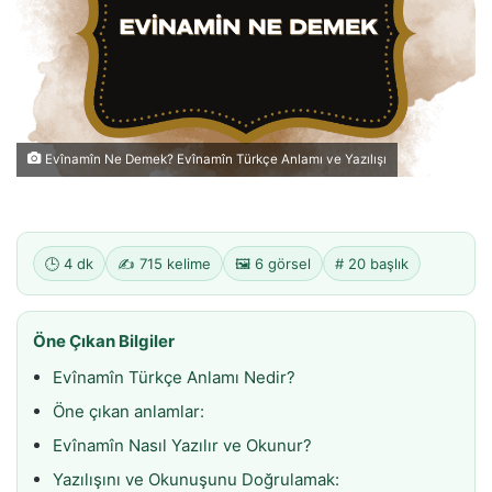
Evînamîn Ne Demek? Evînamîn Türkçe Anlamı ve Yazılışı
🕒 4 dk
✍️ 715 kelime
🖼️ 6 görsel
# 20 başlık
Öne Çıkan Bilgiler
Evînamîn Türkçe Anlamı Nedir?
Öne çıkan anlamlar:
Evînamîn Nasıl Yazılır ve Okunur?
Yazılışını ve Okunuşunu Doğrulamak: