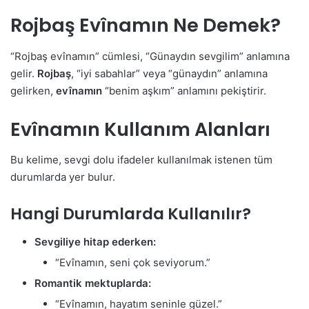
Rojbaş Evînamın Ne Demek?
“Rojbaş evînamın” cümlesi, “Günaydın sevgilim” anlamına
gelir.
Rojbaş
, “iyi sabahlar” veya “günaydın” anlamına
gelirken,
evînamın
“benim aşkım” anlamını pekiştirir.
Evînamın Kullanım Alanları
Bu kelime, sevgi dolu ifadeler kullanılmak istenen tüm
durumlarda yer bulur.
Hangi Durumlarda Kullanılır?
Sevgiliye hitap ederken:
“Evînamın, seni çok seviyorum.”
Romantik mektuplarda:
“Evînamın, hayatım seninle güzel.”