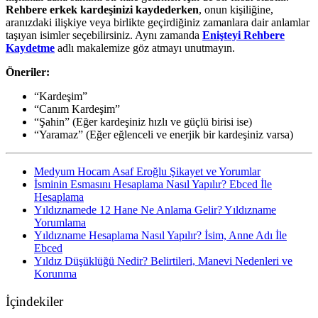
Rehbere erkek kardeşinizi kaydederken
, onun kişiliğine,
aranızdaki ilişkiye veya birlikte geçirdiğiniz zamanlara dair anlamlar
taşıyan isimler seçebilirsiniz. Aynı zamanda
Enişteyi Rehbere
Kaydetme
adlı makalemize göz atmayı unutmayın.
Öneriler:
“Kardeşim”
“Canım Kardeşim”
“Şahin” (Eğer kardeşiniz hızlı ve güçlü birisi ise)
“Yaramaz” (Eğer eğlenceli ve enerjik bir kardeşiniz varsa)
Medyum Hocam Asaf Eroğlu Şikayet ve Yorumlar
İsminin Esmasını Hesaplama Nasıl Yapılır? Ebced İle
Hesaplama
Yıldıznamede 12 Hane Ne Anlama Gelir? Yıldızname
Yorumlama
Yıldızname Hesaplama Nasıl Yapılır? İsim, Anne Adı İle
Ebced
Yıldız Düşüklüğü Nedir? Belirtileri, Manevi Nedenleri ve
Korunma
İçindekiler