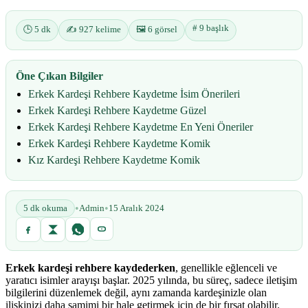
# 9 başlık
🕒 5 dk
✍️ 927 kelime
🖼️ 6 görsel
Öne Çıkan Bilgiler
Erkek Kardeşi Rehbere Kaydetme İsim Önerileri
Erkek Kardeşi Rehbere Kaydetme Güzel
Erkek Kardeşi Rehbere Kaydetme En Yeni Öneriler
Erkek Kardeşi Rehbere Kaydetme Komik
Kız Kardeşi Rehbere Kaydetme Komik
•
•
5 dk okuma
Admin
15 Aralık 2024
Erkek kardeşi rehbere kaydederken
, genellikle eğlenceli ve
yaratıcı isimler arayışı başlar. 2025 yılında, bu süreç, sadece iletişim
bilgilerini düzenlemek değil, aynı zamanda kardeşinizle olan
ilişkinizi daha samimi bir hale getirmek için de bir fırsat olabilir.