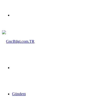
Menü
Arama
yap
Gündem
...