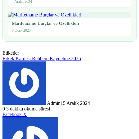
4 Aralık 2024
Marifetname Burçlar ve Özellikleri
8 Ocak 2025
Etiketler
Erkek Kardeşi Rehbere Kaydetme 2025
Admin
15 Aralık 2024
0
3 dakika okuma süresi
LinkedIn
Tumblr
Pinterest
Reddit
VKontakte
E-
Yazdır
Facebook
X
Posta
ile
paylaş