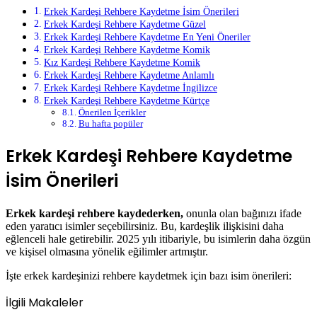
Erkek Kardeşi Rehbere Kaydetme İsim Önerileri
Erkek Kardeşi Rehbere Kaydetme Güzel
Erkek Kardeşi Rehbere Kaydetme En Yeni Öneriler
Erkek Kardeşi Rehbere Kaydetme Komik
Kız Kardeşi Rehbere Kaydetme Komik
Erkek Kardeşi Rehbere Kaydetme Anlamlı
Erkek Kardeşi Rehbere Kaydetme İngilizce
Erkek Kardeşi Rehbere Kaydetme Kürtçe
Önerilen İçerikler
Bu hafta popüler
Erkek Kardeşi Rehbere Kaydetme
İsim Önerileri
Erkek kardeşi rehbere kaydederken,
onunla olan bağınızı ifade
eden yaratıcı isimler seçebilirsiniz. Bu, kardeşlik ilişkisini daha
eğlenceli hale getirebilir. 2025 yılı itibariyle, bu isimlerin daha özgün
ve kişisel olmasına yönelik eğilimler artmıştır.
İşte erkek kardeşinizi rehbere kaydetmek için bazı isim önerileri:
İlgili Makaleler