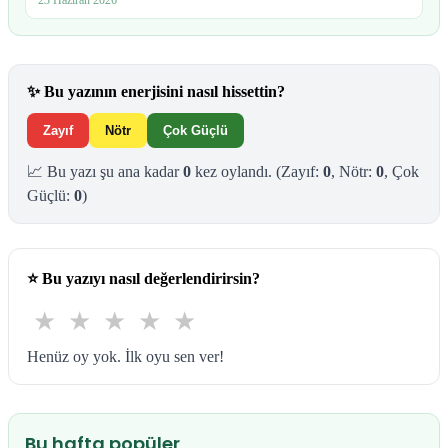
✨
Bu yazının enerjisini nasıl hissettin?
Zayıf
Nötr
Çok Güçlü
📈 Bu yazı şu ana kadar
0
kez oylandı.
(Zayıf:
0
, Nötr:
0
, Çok
Güçlü:
0
)
⭐
Bu yazıyı nasıl değerlendirirsin?
★
★
★
★
★
Henüz oy yok. İlk oyu sen ver!
Bu hafta popüler