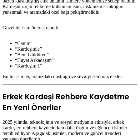
bazen klasikleşmiş ama anlamlı isimlere yönelmenize sebep olabilir.
Kardeşiniz için rehberde kullanılan isim, ilişkinizin sıcaklığını
yansıtmalı ve aranızdaki özel bağı pekiştirmelidir.
Güzel bir isim önerisi olarak:
“Canım”
“Kardeşimle”
“Beni Güldüren”
“Hayat Arkadaşım”
“Kardeşim 1”
Bu tür isimler, aranızdaki dostluğu ve sevgiyi sembolize eder.
Erkek Kardeşi Rehbere Kaydetme
En Yeni Öneriler
2025 yılında, teknolojinin ve sosyal medyanın etkisiyle, erkek
kardeşleri rehbere kaydederken daha özgün ve eğlenceli isimler
tercih ediliyor. Aşağıdaki isimler, modern ve güncel trendleri
yansıtan önerilerdir.