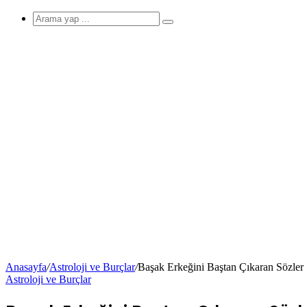
görünümü
Arama
yap
...
değiştir
Anasayfa
/
Astroloji ve Burçlar
/
Başak Erkeğini Baştan Çıkaran Sözler
Astroloji ve Burçlar