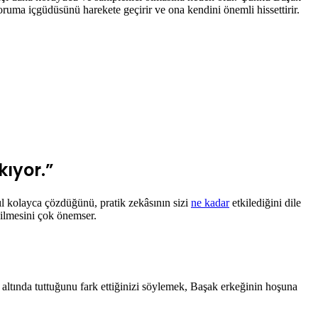
oruma içgüdüsünü harekete geçirir ve ona kendini önemli hissettirir.
kıyor.”
ıl kolayca çözdüğünü, pratik zekâsının sizi
ne kadar
etkilediğini dile
dilmesini çok önemser.
l altında tuttuğunu fark ettiğinizi söylemek, Başak erkeğinin hoşuna