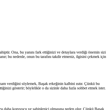
hiptir. Ona, bu yanını fark ettiğinizi ve detaylara verdiği önemin sizi
nır; bu nedenle, onun bu tarafını takdir etmeniz, ilgisini çekmek için
 ilham verdiğini söylemek, Başak erkeğinin kalbini ısıtır. Çünkü bu
ttiğinizi gösterir; böylelikle o da sizinle daha fazla sohbet etmek ister.
karşı daha koruyucu ve sahiplenici olmasına neden olur. Çünkü Başak