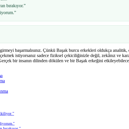
an bırakıyor.”
diyorum.”
irmeyi başarmalısınız. Çünkü Başak burcu erkekleri oldukça analitik, de
çekmek istiyorsanız sadece fiziksel çekiciliğinizle değil, zekânız ve ka
erçek bir insanın dilinden dökülen ve bir Başak erkeğini etkileyebilece
ma
ama
runma
kiliyor.”
diyorum.”
n bırakıyor.”