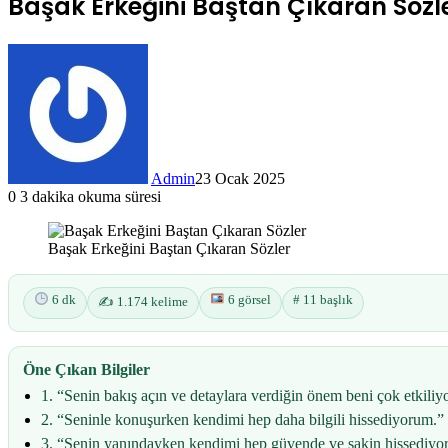
Başak Erkeğini Baştan Çıkaran Sözl
Admin
23 Ocak 2025
0
3 dakika okuma süresi
Başak Erkeğini Baştan Çıkaran Sözler
6 dk
6 görsel
# 11 başlık
✍️ 1.174 kelime
Öne Çıkan Bilgiler
1. “Senin bakış açın ve detaylara verdiğin önem beni çok etkiliyo
2. “Seninle konuşurken kendimi hep daha bilgili hissediyorum.”
3. “Senin yanındayken kendimi hep güvende ve sakin hissediyo