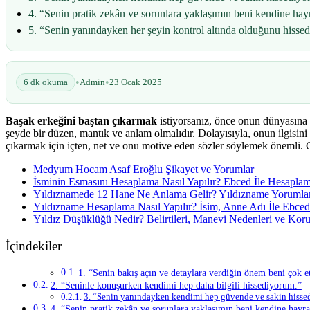
4. “Senin pratik zekân ve sorunlara yaklaşımın beni kendine hayr
5. “Senin yanındayken her şeyin kontrol altında olduğunu hisse
•
•
6 dk okuma
Admin
23 Ocak 2025
Başak erkeğini baştan çıkarmak
istiyorsanız, önce onun dünyasına g
şeyde bir düzen, mantık ve anlam olmalıdır. Dolayısıyla, onun ilgisini 
çıkarmak için içten, net ve onu motive eden sözler söylemek önemli. G
Medyum Hocam Asaf Eroğlu Şikayet ve Yorumlar
İsminin Esmasını Hesaplama Nasıl Yapılır? Ebced İle Hesapla
Yıldıznamede 12 Hane Ne Anlama Gelir? Yıldızname Yoruml
Yıldızname Hesaplama Nasıl Yapılır? İsim, Anne Adı İle Ebced
Yıldız Düşüklüğü Nedir? Belirtileri, Manevi Nedenleri ve Ko
İçindekiler
1. “Senin bakış açın ve detaylara verdiğin önem beni çok et
2. “Seninle konuşurken kendimi hep daha bilgili hissediyorum.”
3. “Senin yanındayken kendimi hep güvende ve sakin hisse
4. “Senin pratik zekân ve sorunlara yaklaşımın beni kendine hayra