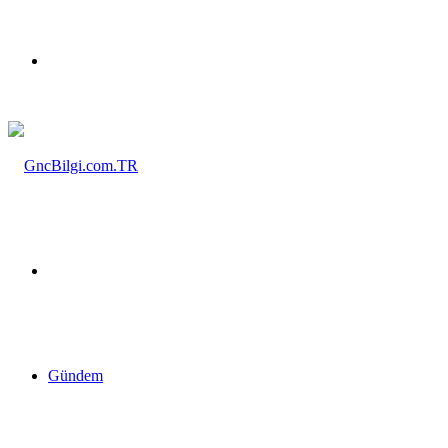
Menü
Arama
yap
Gündem
...