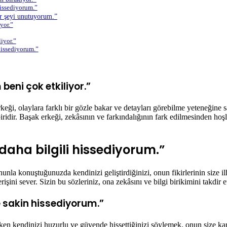
hissediyorum.”
er şeyi unutuyorum.”
yor.”
iyor.”
hissediyorum.”
beni çok etkiliyor.”
eği, olaylara farklı bir gözle bakar ve detayları görebilme yeteneğine sa
idir. Başak erkeği, zekâsının ve farkındalığının fark edilmesinden hoşla
aha bilgili hissediyorum.”
 Onunla konuştuğunuzda kendinizi geliştirdiğinizi, onun fikirlerinin size
rişini sever. Sizin bu sözleriniz, ona zekâsını ve bilgi birikimini takdir e
 sakin hissediyorum.”
eyken kendinizi huzurlu ve güvende hissettiğinizi söylemek, onun size 