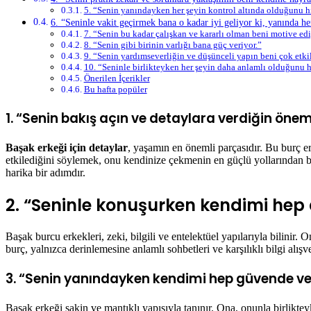
5. “Senin yanındayken her şeyin kontrol altında olduğunu 
6. “Seninle vakit geçirmek bana o kadar iyi geliyor ki, yanında h
7. “Senin bu kadar çalışkan ve kararlı olman beni motive edi
8. “Senin gibi birinin varlığı bana güç veriyor.”
9. “Senin yardımseverliğin ve düşünceli yapın beni çok etkil
10. “Seninle birlikteyken her şeyin daha anlamlı olduğunu 
Önerilen İçerikler
Bu hafta popüler
1.
“Senin bakış açın ve detaylara verdiğin önem 
Başak erkeği için detaylar
, yaşamın en önemli parçasıdır. Bu burç erk
etkilediğini söylemek, onu kendinize çekmenin en güçlü yollarından bir
harika bir adımdır.
2.
“Seninle konuşurken kendimi hep d
Başak burcu erkekleri, zeki, bilgili ve entelektüel yapılarıyla bilinir.
burç, yalnızca derinlemesine anlamlı sohbetleri ve karşılıklı bilgi alışve
3.
“Senin yanındayken kendimi hep güvende ve
Başak erkeği sakin ve mantıklı yapısıyla tanınır. Ona, onunla birlikt