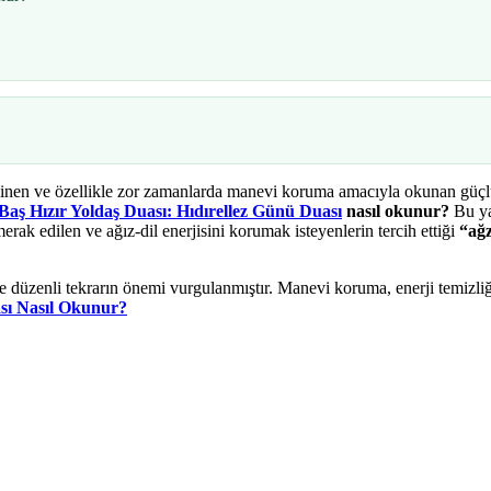
ilinen ve özellikle zor zamanlarda manevi koruma amacıyla okunan güçl
Baş Hızır Yoldaş Duası: Hıdırellez Günü Duası
nasıl okunur?
Bu ya
erak edilen ve ağız-dil enerjisini korumak isteyenlerin tercih ettiği
“ağz
ve düzenli tekrarın önemi vurgulanmıştır. Manevi koruma, enerji temizliği
ı Nasıl Okunur?