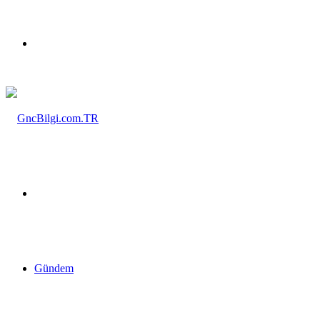
Menü
Arama
yap
Gündem
...