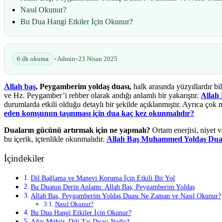
Nasıl Okunur?
Bu Dua Hangi Etkiler İçin Okunur?
•
•
6 dk okuma
Admin
23 Nisan 2025
Allah baş
, Peygamberim yoldaş duası,
halk arasında yüzyıllardır b
ve Hz. Peygamber’i rehber olarak andığı anlamlı bir yakarıştır.
Allah 
durumlarda etkili olduğu detaylı bir şekilde açıklanmıştır. Ayrıca çok m
eden komşunun taşınması için dua kaç kez okunmalıdır?
Duaların gücünü artırmak için
ne yapmalı?
Ortam enerjisi, niyet 
bu içerik, içtenlikle okunmalıdır.
Allah Baş Muhammed Yoldaş Duas
İçindekiler
Dil Bağlama ve Manevi Koruma İçin Etkili Bir Yol
Bu Duanın Derin Anlamı: Allah Baş, Peygamberim Yoldaş
Allah Baş, Peygamberim Yoldaş Duası Ne Zaman ve Nasıl Okunur?
Nasıl Okunur?
Bu Dua Hangi Etkiler İçin Okunur?
Ağzı Mühür, Dili Taş Duası Nedir?