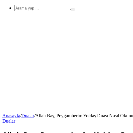
görünümü
Arama
yap
...
değiştir
Anasayfa
/
Dualar
/
Allah Baş, Peygamberim Yoldaş Duası Nasıl Okunu
Dualar