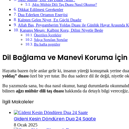
Ağzı Mühür Dili Taş Duası Nasıl Okunur?
Dikkat Edilmesi Gerekenler
Dua Ederken Ortamın Enerjisi
Kalpten Gelen Niyet, En Güçlü Duadır
Allah Baş, Peygamberim Yoldaş Duası ile Günlük Hayat Arasında
Kapanış Mesajı: Kalbini Koru, Dilini Niyetle Besle
Önerilen İçerikler
Sıkça Sorulan Sorular
Bu hafta popüler
Dil Bağlama ve Manevi Koruma İçin Et
Hayatta bazen öyle anlar gelir ki, insanın yüreği konuşmak yerine dua
yoldaş” duası
özel bir yer tutar. Bu dua sadece dil ile değil, niyetle
Bu yazımızda sana, bu dua nasıl okunur, hangi durumlarda okunmalıdır
bilinen
ağzı mühür dili taş duası
hakkında da detaylı bilgi vereceğiz.
İlgili Makaleler
Gideni Kesin Döndüren Dua 24 Saate
8 Ocak 2025