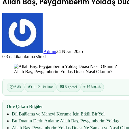
Allah Baş, Peygamberim Yoldaş Dua
Admin
24 Nisan 2025
0
3 dakika okuma süresi
Allah Baş, Peygamberim Yoldaş Duası Nasıl Okunur?
# 14 başlık
🕒 6 dk
✍️ 1.121 kelime
🖼️ 6 görsel
Öne Çıkan Bilgiler
Dil Bağlama ve Manevi Koruma İçin Etkili Bir Yol
Bu Duanın Derin Anlamı: Allah Baş, Peygamberim Yoldaş
Allah Baş, Peygamberim Yoldaş Duası Ne Zaman ve Nasıl Oku