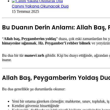
Canını Yakana Okunacak Dua
15 Temmuz 2025
Bu Duanın Derin Anlamı: Allah Baş
“
Allah baş, Peygamberim yoldaş
” duası, çok eski zamanlardan bu y
himayesine sığınmak
,
Hz. Peygamber’i rehber bilmek
ve yeryüzünd
Bu dua bir tür
manevi zırh
gibidir. Kişi bu duayı ettiğinde, ağzından
inanır.
Allah Baş, Peygamberim Yoldaş Dua
Bu dua genellikle şu durumlarda okunur:
Yeni bir ortama girerken (örneğin: mahkeme, sınav, topluluk, i
Kendini güvensiz hissettiğinde