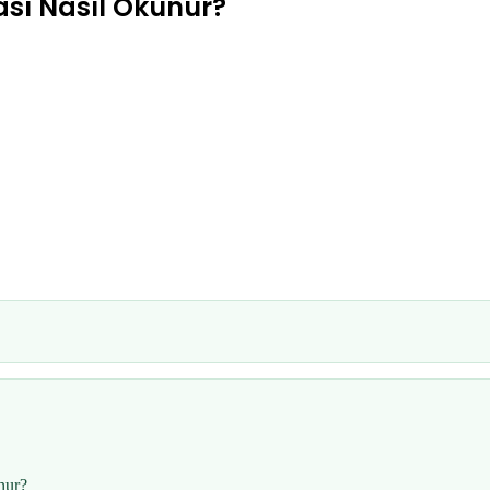
sı Nasıl Okunur?
nur?