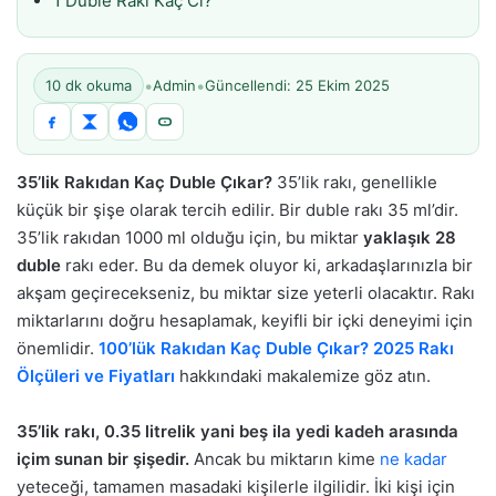
1 Duble Rakı Kaç Cl?
•
•
10 dk okuma
Admin
Güncellendi: 25 Ekim 2025
35’lik Rakıdan Kaç Duble Çıkar?
35’lik rakı, genellikle
küçük bir şişe olarak tercih edilir. Bir duble rakı 35 ml’dir.
35’lik rakıdan 1000 ml olduğu için, bu miktar
yaklaşık 28
duble
rakı eder. Bu da demek oluyor ki, arkadaşlarınızla bir
akşam geçirecekseniz, bu miktar size yeterli olacaktır. Rakı
miktarlarını doğru hesaplamak, keyifli bir içki deneyimi için
önemlidir.
100’lük Rakıdan Kaç Duble Çıkar? 2025 Rakı
Ölçüleri ve Fiyatları
hakkındaki makalemize göz atın.
35’lik rakı, 0.35 litrelik yani beş ila yedi kadeh arasında
içim sunan bir şişedir.
Ancak bu miktarın kime
ne kadar
yeteceği, tamamen masadaki kişilerle ilgilidir. İki kişi için