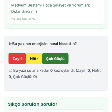
Medyum Bestami Hoca Şikayet ve Yorumları:
Dolandırıcı mı?
23 Haziran 2026
✨
Bu yazının enerjisini nasıl hissettin?
Zayıf
Nötr
Çok Güçlü
📈 Bu yazı şu ana kadar
0
kez oylandı.
(Zayıf:
0
, Nötr:
0
, Çok Güçlü:
0
)
Sıkça Sorulan Sorular