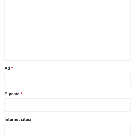
Y
o
r
u
m
*
Ad
*
E-posta
*
İnternet sitesi