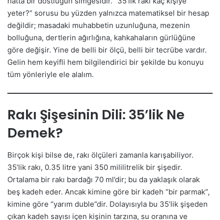
hatta bir dostluğun simgesidir. “35’lik rakı kaç kişiye
yeter?” sorusu bu yüzden yalnızca matematiksel bir hesap
değildir; masadaki muhabbetin uzunluğuna, mezenin
bolluğuna, dertlerin ağırlığına, kahkahaların gürlüğüne
göre değişir. Yine de belli bir ölçü, belli bir tecrübe vardır.
Gelin hem keyifli hem bilgilendirici bir şekilde bu konuyu
tüm yönleriyle ele alalım.
Rakı Şişesinin Dili: 35’lik Ne
Demek?
Birçok kişi bilse de, rakı ölçüleri zamanla karışabiliyor.
35’lik rakı, 0.35 litre yani 350 mililitrelik bir şişedir.
Ortalama bir rakı bardağı 70 ml’dir; bu da yaklaşık olarak
beş kadeh eder. Ancak kimine göre bir kadeh “bir parmak”,
kimine göre “yarım duble”dir. Dolayısıyla bu 35’lik şişeden
çıkan kadeh sayısı içen kişinin tarzına, su oranına ve