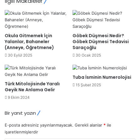
İlgili Makaleler
Okula Gitmemek İçin
Göbek Düşmesi Nedir?
Yalanlar, Bahaneler
Göbek Düşmesi Tedavisi
(Anneye, Öğretmene)
Saraçoğlu
30 Eylül 2025
30 Ocak 2025
Tuba İsminin Numerolojisi
Türk Mitolojisinde Yaralı
15 Şubat 2025
Geyik Ne Anlama Gelir
9 Ekim 2024
Bir yanıt yazın
E-posta adresiniz yayınlanmayacak.
Gerekli alanlar
*
ile
işaretlenmişlerdir