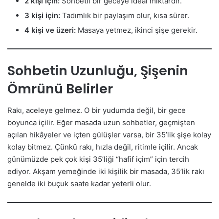
2 kişi için:
Sohbetli bir geceye ideal miktardır.
3 kişi için:
Tadımlık bir paylaşım olur, kısa sürer.
4 kişi ve üzeri:
Masaya yetmez, ikinci şişe gerekir.
Sohbetin Uzunluğu, Şişenin
Ömrünü Belirler
Rakı, aceleye gelmez. O bir yudumda değil, bir gece
boyunca içilir. Eğer masada uzun sohbetler, geçmişten
açılan hikâyeler ve içten gülüşler varsa, bir 35’lik şişe kolay
kolay bitmez. Çünkü rakı, hızla değil, ritimle içilir. Ancak
günümüzde pek çok kişi 35’liği “hafif içim” için tercih
ediyor. Akşam yemeğinde iki kişilik bir masada, 35’lik rakı
genelde iki buçuk saate kadar yeterli olur.