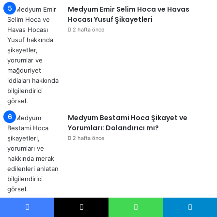
Medyum Emir Selim Hoca ve Havas
Hocası Yusuf Şikayetleri
2 hafta önce
Medyum Bestami Hoca Şikayet ve
Yorumları: Dolandırıcı mı?
2 hafta önce
Facebook
X
WhatsApp
Telegram