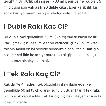
tercihtir. Bir 70’lik rakı şişesi, 700 ml içerir ve her duble 35
ml olduğu için
yaklaşık 20 duble
çıkar. Eğer kalabalık bir
sofra kuruyorsanız, bu şişe rahatça yeterli olacaktır.
1 Duble Rakı Kaç Cl?
Bir duble rakı genellikle 35 ml (3.5 cl) olarak kabul edilir.
Rakı içmek için ideal miktar bu kadardır, çünkü bu miktar,
rakının tadını en iyi şekilde almanıza olanak tanır.
Bolt gibi
hızlı bir şekilde hesap yaparak
, bu bilgiyi kullanarak içki
miktarınızı planlayabilirsiniz.
1 Tek Rakı Kaç Cl?
Rakıda “tek” ifadesi, tek ölçüdeki rakıyı ifade eder ve
genellikle 50 ml (5 cl) olarak sunulur. Bu miktar,
1 tek rakı
,
5 cl
olarak kabul edilir. Tek bir ölçü içmek isteyenler için bu
ideal miktardır.