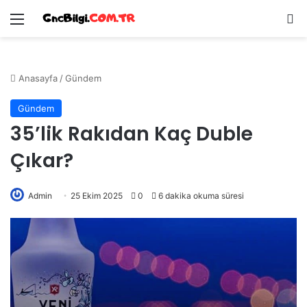
Menü
Ar
Anasayfa
/
Gündem
Gündem
35’lik Rakıdan Kaç Duble
Çıkar?
Admin
25 Ekim 2025
0
6 dakika okuma süresi