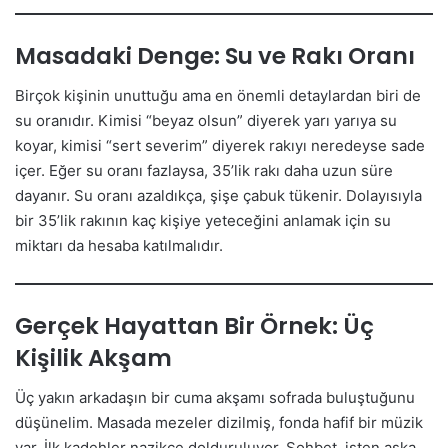
Masadaki Denge: Su ve Rakı Oranı
Birçok kişinin unuttuğu ama en önemli detaylardan biri de
su oranıdır. Kimisi “beyaz olsun” diyerek yarı yarıya su
koyar, kimisi “sert severim” diyerek rakıyı neredeyse sade
içer. Eğer su oranı fazlaysa, 35’lik rakı daha uzun süre
dayanır. Su oranı azaldıkça, şişe çabuk tükenir. Dolayısıyla
bir 35’lik rakının kaç kişiye yeteceğini anlamak için su
miktarı da hesaba katılmalıdır.
Gerçek Hayattan Bir Örnek: Üç
Kişilik Akşam
Üç yakın arkadaşın bir cuma akşamı sofrada buluştuğunu
düşünelim. Masada mezeler dizilmiş, fonda hafif bir müzik
var. İlk kadehler nazikçe dolduruluyor. Sohbet, işten aşka,