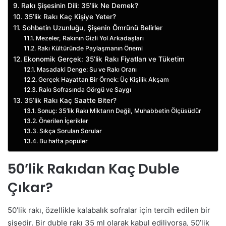
Rakı Şişesinin Dili: 35’lik Ne Demek?
35’lik Rakı Kaç Kişiye Yeter?
Sohbetin Uzunluğu, Şişenin Ömrünü Belirler
Mezeler, Rakının Gizli Yol Arkadaşları
Rakı Kültüründe Paylaşmanın Önemi
Ekonomik Gerçek: 35’lik Rakı Fiyatları ve Tüketim
Masadaki Denge: Su ve Rakı Oranı
Gerçek Hayattan Bir Örnek: Üç Kişilik Akşam
Rakı Sofrasında Görgü ve Saygı
35’lik Rakı Kaç Saatte Biter?
Sonuç: 35’lik Rakı Miktarın Değil, Muhabbetin Ölçüsüdür
Önerilen İçerikler
Sıkça Sorulan Sorular
Bu hafta popüler
50’lik Rakıdan Kaç Duble
Çıkar?
50’lik rakı, özellikle kalabalık sofralar için tercih edilen bir
şişedir. Bir duble rakı 35 ml olarak kabul ediliyorsa, 50’lik