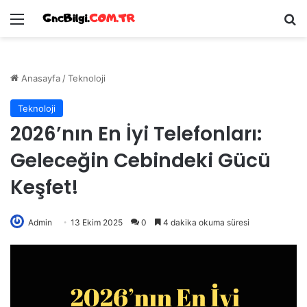
Menü
Ar
Anasayfa
/
Teknoloji
Teknoloji
2026’nın En İyi Telefonları:
Geleceğin Cebindeki Gücü
Keşfet!
Admin
13 Ekim 2025
0
4 dakika okuma süresi