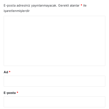
E-posta adresiniz yayınlanmayacak.
Gerekli alanlar
*
ile
işaretlenmişlerdir
Y
o
r
u
m
*
Ad
*
E-posta
*