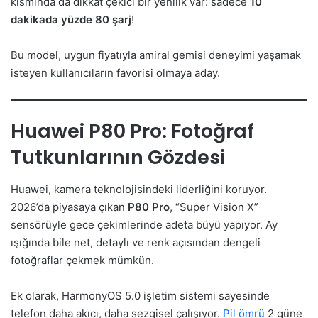
kısmında da dikkat çekici bir yenilik var: sadece
10
dakikada yüzde 80 şarj
!
Bu model, uygun fiyatıyla amiral gemisi deneyimi yaşamak
isteyen kullanıcıların favorisi olmaya aday.
Huawei P80 Pro: Fotoğraf
Tutkunlarının Gözdesi
Huawei, kamera teknolojisindeki liderliğini koruyor.
2026’da piyasaya çıkan
P80 Pro
, “Super Vision X”
sensörüyle gece çekimlerinde adeta büyü yapıyor. Ay
ışığında bile net, detaylı ve renk açısından dengeli
fotoğraflar çekmek mümkün.
Ek olarak, HarmonyOS 5.0 işletim sistemi sayesinde
telefon daha akıcı, daha sezgisel çalışıyor.
Pil ömrü
2 güne