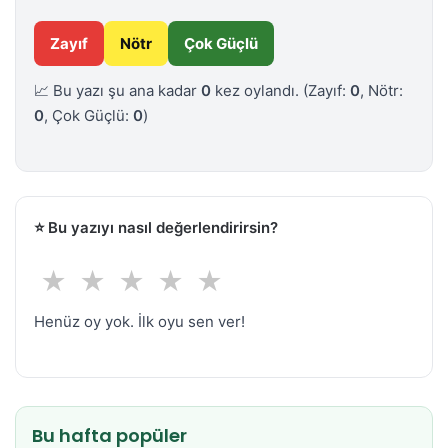
Zayıf
Nötr
Çok Güçlü
📈 Bu yazı şu ana kadar
0
kez oylandı.
(Zayıf:
0
, Nötr:
0
, Çok Güçlü:
0
)
⭐
Bu yazıyı nasıl değerlendirirsin?
★
★
★
★
★
Henüz oy yok. İlk oyu sen ver!
Bu hafta popüler