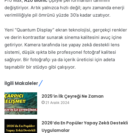
Pro Max,
A20 Bionic
çipiyle performansın tanımını
değiştiriyor. Artık yalnızca hızlı değil; aynı zamanda enerji
verimliliğiyle pil ömrünü yüzde 30’a kadar uzatıyor.
Yeni “Quantum Display” ekran teknolojisi, gerçekçi renkler
ve derin kontrastlar sunarak sinema kalitesini avuç içine
getiriyor. Kamera tarafında ise yapay zekâ destekli lens
sistemi, düşük ışıkta bile profesyonel fotoğraf kalitesi
sağlıyor. Bir fotoğrafçı ya da içerik üreticisi için adeta
taşınabilir bir stüdyo gibi çalışıyor.
İlgili Makaleler
2025’in İlk Çeyreği Ne Zaman
21 Aralık 2024
2026’da En Popüler Yapay Zekâ Destekli
Uygulamalar