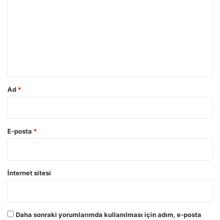
r
u
m
*
Ad
*
E-posta
*
İnternet sitesi
Daha sonraki yorumlarımda kullanılması için adım, e-posta