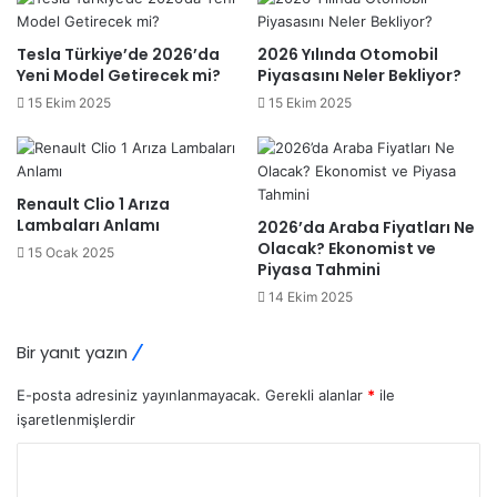
Tesla Türkiye’de 2026’da
2026 Yılında Otomobil
Yeni Model Getirecek mi?
Piyasasını Neler Bekliyor?
15 Ekim 2025
15 Ekim 2025
Renault Clio 1 Arıza
Lambaları Anlamı
2026’da Araba Fiyatları Ne
Olacak? Ekonomist ve
15 Ocak 2025
Piyasa Tahmini
14 Ekim 2025
Bir yanıt yazın
E-posta adresiniz yayınlanmayacak.
Gerekli alanlar
*
ile
işaretlenmişlerdir
Y
o