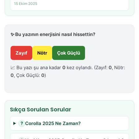
15 Ekim 2025
✨
Bu yazının enerjisini nasıl hissettin?
Zayıf
Nötr
Çok Güçlü
📈 Bu yazı şu ana kadar
0
kez oylandı.
(Zayıf:
0
, Nötr:
0
, Çok Güçlü:
0
)
Sıkça Sorulan Sorular
?
Corolla 2025 Ne Zaman?